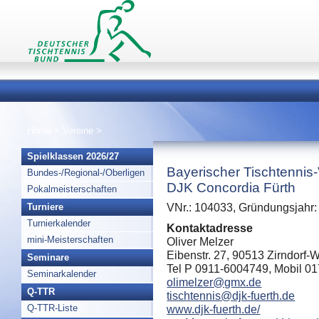
Home
>
Vereine
>
Spielklassen 2026/27
Bayerischer Tischtennis
Bundes-/Regional-/Oberligen
DJK Concordia Fürth
Pokalmeisterschaften
Turniere
VNr.: 104033, Gründungsjahr:
Turnierkalender
Kontaktadresse
mini-Meisterschaften
Oliver Melzer
Eibenstr. 27, 90513 Zirndorf-
Seminare
Tel P 0911-6004749, Mobil 0
Seminarkalender
olimelzer@gmx.de
Q-TTR
tischtennis@djk-fuerth.de
Q-TTR-Liste
www.djk-fuerth.de/