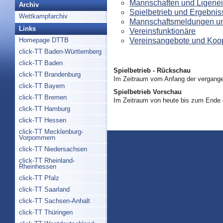
Mannschaften und Ligenei
Archiv
Spielbetrieb und Ergebnis
Wettkampfarchiv
Mannschaftsmeldungen un
Links
Vereinsfunktionäre
Vereinsangebote und Koo
Homepage DTTB
click-TT Baden-Württemberg
click-TT Baden
Spielbetrieb - Rückschau
click-TT Brandenburg
Im Zeitraum vom Anfang der vergange
click-TT Bayern
Spielbetrieb Vorschau
click-TT Bremen
Im Zeitraum von heute bis zum Ende
click-TT Hamburg
click-TT Hessen
click-TT Mecklenburg-
Vorpommern
click-TT Niedersachsen
click-TT Rheinland-
Rheinhessen
click-TT Pfalz
click-TT Saarland
click-TT Sachsen-Anhalt
click-TT Thüringen