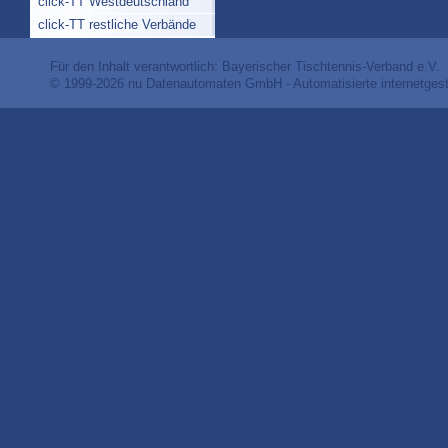
click-TT Westdeutschland
click-TT restliche Verbände
Für den Inhalt verantwortlich: Bayerischer Tischtennis-Verband e.V.
© 1999-2026
nu Datenautomaten GmbH - Automatisierte internetges