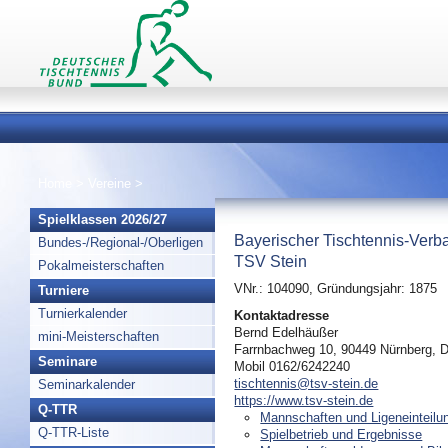
Home
>
Vereine
>
Spielklassen 2026/27
Bayerischer Tischtennis-Verb
Bundes-/Regional-/Oberligen
TSV Stein
Pokalmeisterschaften
VNr.: 104090, Gründungsjahr: 1875
Turniere
Turnierkalender
Kontaktadresse
Bernd Edelhäußer
mini-Meisterschaften
Farrnbachweg 10, 90449 Nürnberg, 
Seminare
Mobil 0162/6242240
tischtennis@tsv-stein.de
Seminarkalender
https://www.tsv-stein.de
Q-TTR
Mannschaften und Ligeneinteilu
Q-TTR-Liste
Spielbetrieb und Ergebnisse