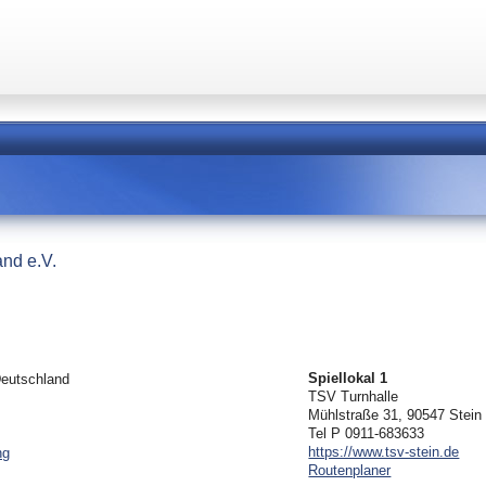
and e.V.
Spiellokal 1
Deutschland
TSV Turnhalle
Mühlstraße 31, 90547 Stein
Tel P 0911-683633
https://www.tsv-stein.de
ng
Routenplaner