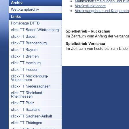
Mannschaftsmeldungen und Bil
Archiv
Vereinsfunktionäre
Wettkampfarchiv
Vereinsangebote und Kooperati
Links
Homepage DTTB
click-TT Baden-Württemberg
Spielbetrieb - Rückschau
Im Zeitraum vom Anfang der vergange
click-TT Baden
click-TT Brandenburg
Spielbetrieb Vorschau
Im Zeitraum von heute bis zum Ende
click-TT Bayern
click-TT Bremen
click-TT Hamburg
click-TT Hessen
click-TT Mecklenburg-
Vorpommern
click-TT Niedersachsen
click-TT Rheinland-
Rheinhessen
click-TT Pfalz
click-TT Saarland
click-TT Sachsen-Anhalt
click-TT Thüringen