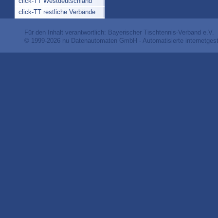
click-TT Westdeutschland
click-TT restliche Verbände
Für den Inhalt verantwortlich: Bayerischer Tischtennis-Verband e.V.
© 1999-2026
nu Datenautomaten GmbH - Automatisierte internetges