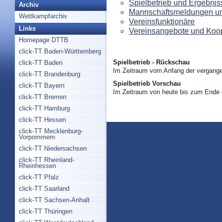
Spielbetrieb und Ergebnis
Archiv
Mannschaftsmeldungen un
Wettkampfarchiv
Vereinsfunktionäre
Links
Vereinsangebote und Koo
Homepage DTTB
click-TT Baden-Württemberg
Spielbetrieb - Rückschau
click-TT Baden
Im Zeitraum vom Anfang der vergange
click-TT Brandenburg
Spielbetrieb Vorschau
click-TT Bayern
Im Zeitraum von heute bis zum Ende
click-TT Bremen
click-TT Hamburg
click-TT Hessen
click-TT Mecklenburg-
Vorpommern
click-TT Niedersachsen
click-TT Rheinland-
Rheinhessen
click-TT Pfalz
click-TT Saarland
click-TT Sachsen-Anhalt
click-TT Thüringen