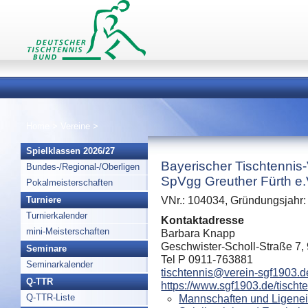
Home
>
Vereine
>
Spielklassen 2026/27
Bayerischer Tischtennis
Bundes-/Regional-/Oberligen
SpVgg Greuther Fürth e.
Pokalmeisterschaften
Turniere
VNr.: 104034, Gründungsjahr:
Turnierkalender
Kontaktadresse
mini-Meisterschaften
Barbara Knapp
Geschwister-Scholl-Straße 7,
Seminare
Tel P 0911-763881
Seminarkalender
tischtennis@verein-sgf1903.d
Q-TTR
https://www.sgf1903.de/tischt
Q-TTR-Liste
Mannschaften und Ligenei