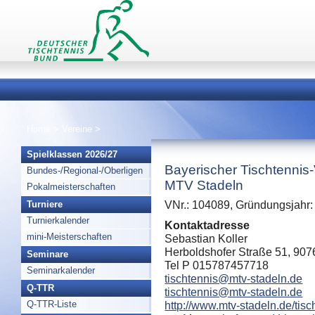
Home
>
Vereine
>
Spielklassen 2026/27
Bayerischer Tischtennis
Bundes-/Regional-/Oberligen
MTV Stadeln
Pokalmeisterschaften
Turniere
VNr.: 104089, Gründungsjahr:
Turnierkalender
Kontaktadresse
mini-Meisterschaften
Sebastian Koller
Herboldshofer Straße 51, 907
Seminare
Tel P 015787457718
Seminarkalender
tischtennis@mtv-stadeln.de
Q-TTR
tischtennis@mtv-stadeln.de
Q-TTR-Liste
http://www.mtv-stadeln.de/tisc