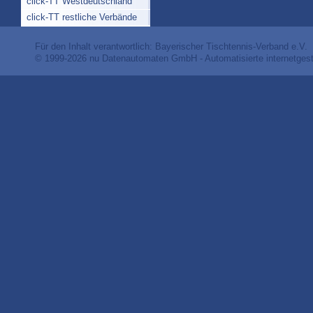
click-TT Westdeutschland
click-TT restliche Verbände
Für den Inhalt verantwortlich: Bayerischer Tischtennis-Verband e.V.
© 1999-2026
nu Datenautomaten GmbH - Automatisierte internetges