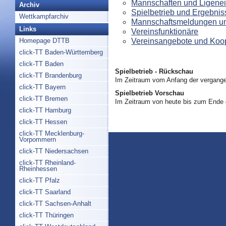
Mannschaften und Ligenei
Archiv
Spielbetrieb und Ergebnis
Wettkampfarchiv
Mannschaftsmeldungen un
Links
Vereinsfunktionäre
Vereinsangebote und Koo
Homepage DTTB
click-TT Baden-Württemberg
click-TT Baden
Spielbetrieb - Rückschau
click-TT Brandenburg
Im Zeitraum vom Anfang der vergange
click-TT Bayern
Spielbetrieb Vorschau
click-TT Bremen
Im Zeitraum von heute bis zum Ende
click-TT Hamburg
click-TT Hessen
click-TT Mecklenburg-
Vorpommern
click-TT Niedersachsen
click-TT Rheinland-
Rheinhessen
click-TT Pfalz
click-TT Saarland
click-TT Sachsen-Anhalt
click-TT Thüringen