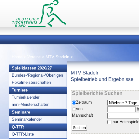
Home
>
Vereine
>
MTV Stadeln
>
Spielklassen 2026/27
MTV Stadeln
Bundes-/Regional-/Oberligen
Spielbetrieb und Ergebnisse
Pokalmeisterschaften
Turniere
Spielberichte Suchen
Turnierkalender
Zeitraum
mini-Meisterschaften
von
b
Seminare
Mannschaft
Seminarkalender
nur Heimspiel
Q-TTR
Q-TTR-Liste