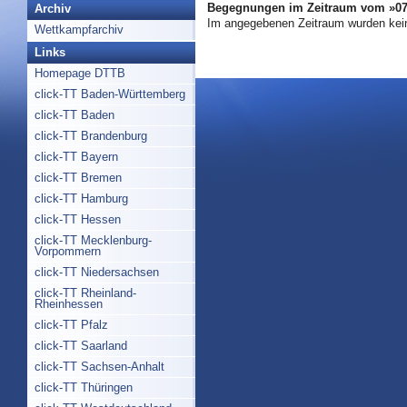
Begegnungen im Zeitraum vom »07.
Archiv
Im angegebenen Zeitraum wurden kei
Wettkampfarchiv
Links
Homepage DTTB
click-TT Baden-Württemberg
click-TT Baden
click-TT Brandenburg
click-TT Bayern
click-TT Bremen
click-TT Hamburg
click-TT Hessen
click-TT Mecklenburg-
Vorpommern
click-TT Niedersachsen
click-TT Rheinland-
Rheinhessen
click-TT Pfalz
click-TT Saarland
click-TT Sachsen-Anhalt
click-TT Thüringen