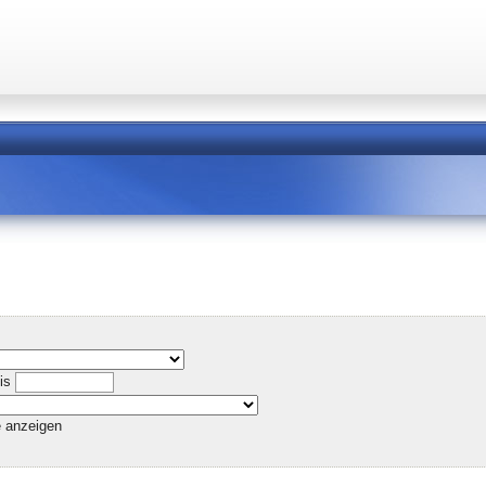
is
e anzeigen