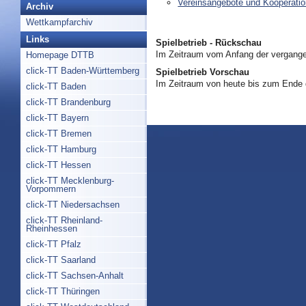
Vereinsangebote und Kooperati
Archiv
Wettkampfarchiv
Links
Spielbetrieb - Rückschau
Im Zeitraum vom Anfang der vergange
Homepage DTTB
click-TT Baden-Württemberg
Spielbetrieb Vorschau
Im Zeitraum von heute bis zum Ende
click-TT Baden
click-TT Brandenburg
click-TT Bayern
click-TT Bremen
click-TT Hamburg
click-TT Hessen
click-TT Mecklenburg-
Vorpommern
click-TT Niedersachsen
click-TT Rheinland-
Rheinhessen
click-TT Pfalz
click-TT Saarland
click-TT Sachsen-Anhalt
click-TT Thüringen