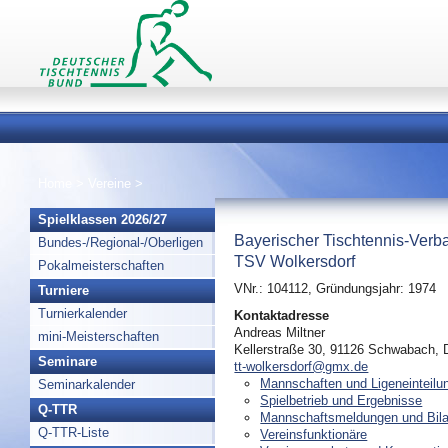
Home
>
Vereine
>
Spielklassen 2026/27
Bayerischer Tischtennis-Verb
Bundes-/Regional-/Oberligen
TSV Wolkersdorf
Pokalmeisterschaften
VNr.: 104112, Gründungsjahr: 1974
Turniere
Turnierkalender
Kontaktadresse
Andreas Miltner
mini-Meisterschaften
Kellerstraße 30, 91126 Schwabach, 
Seminare
tt-wolkersdorf@gmx.de
Mannschaften und Ligeneinteilu
Seminarkalender
Spielbetrieb und Ergebnisse
Q-TTR
Mannschaftsmeldungen und Bil
Q-TTR-Liste
Vereinsfunktionäre