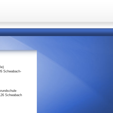
le)
26 Schwabach-
Grundschule
1126 Schwabach