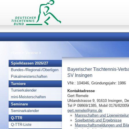
Home
>
Vereine
>
Spielklassen 2026/27
Bayerischer Tischtennis-Verb
Bundes-/Regional-/Oberligen
SV Insingen
Pokalmeisterschaften
VNr.: 104046, Gründungsjahr: 1986
Turniere
Turnierkalender
Kontaktadresse
Gert Remele
mini-Meisterschaften
Uhlandstrasse 9, 91610 Insingen, D
Seminare
Tel P 09869/1385, Mobil 0176/82005
gert.remele@gmx.de
Seminarkalender
Mannschaften und Ligeneinteilu
Q-TTR
Spielbetrieb und Ergebnisse
Q-TTR-Liste
Mannschaftsmeldungen und Bil