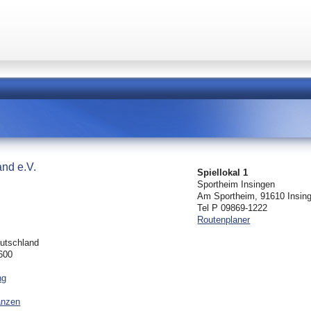
and e.V.
Spiellokal 1
Sportheim Insingen
Am Sportheim, 91610 Insin
Tel P 09869-1222
Routenplaner
eutschland
600
ng
anzen