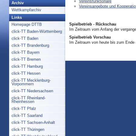
Vereinsfunktionäre
Archiv
Vereinsangebote und Kooperati
Wettkampfarchiv
Links
Spielbetrieb - Rückschau
Homepage DTTB
Im Zeitraum vom Anfang der vergange
click-TT Baden-Württemberg
Spielbetrieb Vorschau
click-TT Baden
Im Zeitraum von heute bis zum Ende
click-TT Brandenburg
click-TT Bayern
click-TT Bremen
click-TT Hamburg
click-TT Hessen
click-TT Mecklenburg-
Vorpommern
click-TT Niedersachsen
click-TT Rheinland-
Rheinhessen
click-TT Pfalz
click-TT Saarland
click-TT Sachsen-Anhalt
click-TT Thüringen