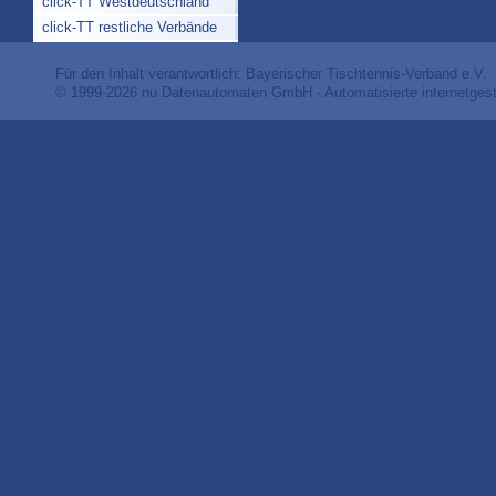
click-TT Westdeutschland
click-TT restliche Verbände
Für den Inhalt verantwortlich: Bayerischer Tischtennis-Verband e.V.
© 1999-2026
nu Datenautomaten GmbH - Automatisierte internetges