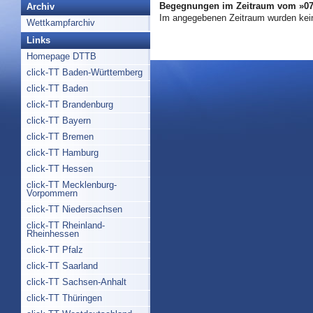
Begegnungen im Zeitraum vom »07.
Archiv
Im angegebenen Zeitraum wurden kei
Wettkampfarchiv
Links
Homepage DTTB
click-TT Baden-Württemberg
click-TT Baden
click-TT Brandenburg
click-TT Bayern
click-TT Bremen
click-TT Hamburg
click-TT Hessen
click-TT Mecklenburg-
Vorpommern
click-TT Niedersachsen
click-TT Rheinland-
Rheinhessen
click-TT Pfalz
click-TT Saarland
click-TT Sachsen-Anhalt
click-TT Thüringen