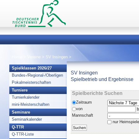
Home
>
Vereine
>
SV Insingen
>
Spielklassen 2026/27
SV Insingen
Bundes-/Regional-/Oberligen
Spielbetrieb und Ergebnisse
Pokalmeisterschaften
Turniere
Spielberichte Suchen
Turnierkalender
Zeitraum
mini-Meisterschaften
von
b
Seminare
Mannschaft
Seminarkalender
nur Heimspiel
Q-TTR
Q-TTR-Liste