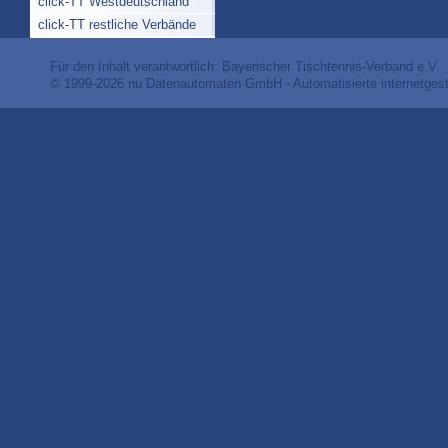
click-TT Westdeutschland
click-TT restliche Verbände
Für den Inhalt verantwortlich: Bayerischer Tischtennis-Verband e.V.
© 1999-2026
nu Datenautomaten GmbH - Automatisierte internetges