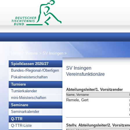
Home
>
Vereine
>
SV Insingen
>
Spielklassen 2026/27
SV Insingen
Bundes-/Regional-/Oberligen
Vereinsfunktionäre
Pokalmeisterschaften
Turniere
Abteilungsleiter/1. Vorsitzender
Turnierkalender
Name, Vorname
mini-Meisterschaften
Remele, Gert
Seminare
Seminarkalender
Q-TTR
Stellv. Abteilungsleiter/2. Vorsitzen
Q-TTR-Liste