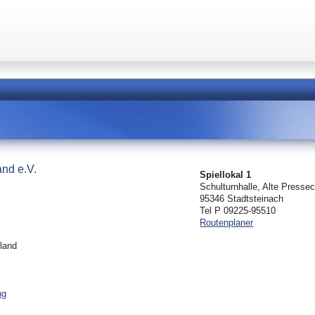
and e.V.
Spiellokal 1
Schulturnhalle, Alte Pressec
95346 Stadtsteinach
Tel P 09225-95510
Routenplaner
land
ng