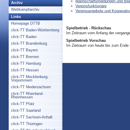
Mannschaftsmeldungen und Bil
Archiv
Vereinsfunktionäre
Wettkampfarchiv
Vereinsangebote und Kooperati
Links
Homepage DTTB
Spielbetrieb - Rückschau
click-TT Baden-Württemberg
Im Zeitraum vom Anfang der vergange
click-TT Baden
Spielbetrieb Vorschau
click-TT Brandenburg
Im Zeitraum von heute bis zum Ende
click-TT Bayern
click-TT Bremen
click-TT Hamburg
click-TT Hessen
click-TT Mecklenburg-
Vorpommern
click-TT Niedersachsen
click-TT Rheinland-
Rheinhessen
click-TT Pfalz
click-TT Saarland
click-TT Sachsen-Anhalt
click-TT Thüringen