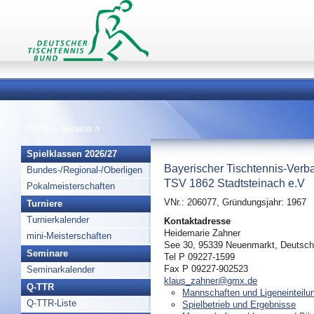
Home
>
Vereine
>
Spielklassen 2026/27
Bayerischer Tischtennis-Verb
Bundes-/Regional-/Oberligen
TSV 1862 Stadtsteinach e.V
Pokalmeisterschaften
VNr.: 206077, Gründungsjahr: 1967
Turniere
Turnierkalender
Kontaktadresse
Heidemarie Zahner
mini-Meisterschaften
See 30, 95339 Neuenmarkt, Deutsch
Seminare
Tel P 09227-1599
Fax P 09227-902523
Seminarkalender
klaus_zahner@gmx.de
Q-TTR
Mannschaften und Ligeneinteilu
Q-TTR-Liste
Spielbetrieb und Ergebnisse