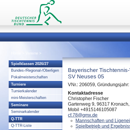
Home
>
Vereine
>
Spielklassen 2026/27
Bayerischer Tischtennis
Bundes-/Regional-/Oberligen
SV Neuses 05
Pokalmeisterschaften
Turniere
VNr.: 206059, Gründungsjahr:
Turnierkalender
Kontaktadresse
mini-Meisterschaften
Christopher Fischer
Gartenweg 9, 96317 Kronach,
Seminare
Mobil +4915146105087
Seminarkalender
cf.78@gmx.de
Q-TTR
Mannschaften und Ligenei
Q-TTR-Liste
Spielbetrieb und Ergebnis