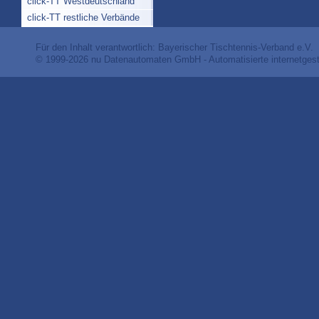
click-TT Westdeutschland
click-TT restliche Verbände
Für den Inhalt verantwortlich: Bayerischer Tischtennis-Verband e.V.
© 1999-2026
nu Datenautomaten GmbH - Automatisierte internetges