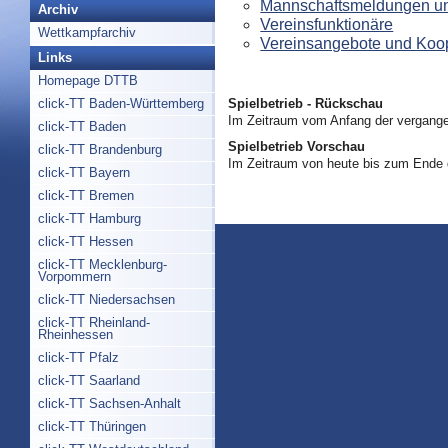
Mannschaftsmeldungen un
Archiv
Vereinsfunktionäre
Wettkampfarchiv
Vereinsangebote und Koo
Links
Homepage DTTB
Spielbetrieb - Rückschau
click-TT Baden-Württemberg
Im Zeitraum vom Anfang der vergange
click-TT Baden
Spielbetrieb Vorschau
click-TT Brandenburg
Im Zeitraum von heute bis zum Ende
click-TT Bayern
click-TT Bremen
click-TT Hamburg
click-TT Hessen
click-TT Mecklenburg-
Vorpommern
click-TT Niedersachsen
click-TT Rheinland-
Rheinhessen
click-TT Pfalz
click-TT Saarland
click-TT Sachsen-Anhalt
click-TT Thüringen