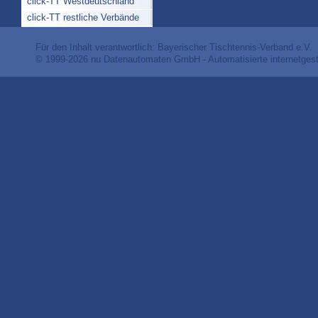
click-TT Westdeutschland
click-TT restliche Verbände
Für den Inhalt verantwortlich: Bayerischer Tischtennis-Verband e.V.
© 1999-2026
nu Datenautomaten GmbH - Automatisierte internetges