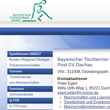
Home
>
Vereine
>
Spielklassen 2026/27
Bayerischer Tischtennis
Bundes-/Regional-/Oberligen
Post SV Dachau
Pokalmeisterschaften
Turniere
VNr.: 311008, Gründungsjahr:
Turnierkalender
Kontaktadresse
mini-Meisterschaften
Peter Egert
Willy-Orth-Weg 1, 85221 Dac
Seminare
egert.peter@t-online.de
Seminarkalender
Mannschaften und Ligenei
Q-TTR
Spielbetrieb und Ergebnis
Q-TTR-Liste
Mannschaftsmeldungen un