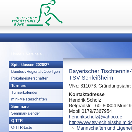
Home
>
Vereine
>
Spielklassen 2026/27
Bayerischer Tischtennis
Bundes-/Regional-/Oberligen
TSV Schleißheim
Pokalmeisterschaften
Turniere
VNr.: 311073, Gründungsjahr:
Turnierkalender
Kontaktadresse
mini-Meisterschaften
Hendrik Scholz
Belgradstr. 160, 80804 Münc
Seminare
Mobil 0179/7367954
Seminarkalender
hendrikscholz@yahoo.de
Q-TTR
http://www.tsv-schleissheim.de
Q-TTR-Liste
Mannschaften und Ligenei