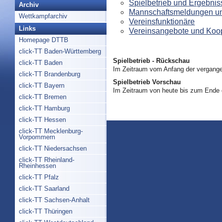
Spielbetrieb und Ergebnis
Archiv
Mannschaftsmeldungen un
Wettkampfarchiv
Vereinsfunktionäre
Links
Vereinsangebote und Koo
Homepage DTTB
click-TT Baden-Württemberg
Spielbetrieb - Rückschau
click-TT Baden
Im Zeitraum vom Anfang der vergange
click-TT Brandenburg
Spielbetrieb Vorschau
click-TT Bayern
Im Zeitraum von heute bis zum Ende
click-TT Bremen
click-TT Hamburg
click-TT Hessen
click-TT Mecklenburg-
Vorpommern
click-TT Niedersachsen
click-TT Rheinland-
Rheinhessen
click-TT Pfalz
click-TT Saarland
click-TT Sachsen-Anhalt
click-TT Thüringen