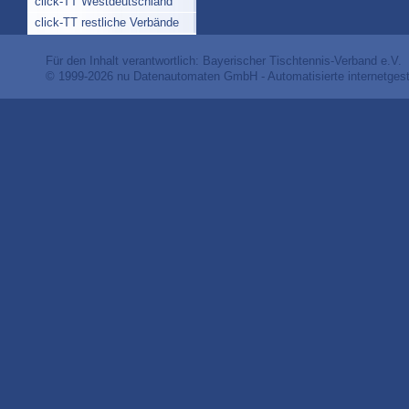
click-TT Westdeutschland
click-TT restliche Verbände
Für den Inhalt verantwortlich: Bayerischer Tischtennis-Verband e.V.
© 1999-2026
nu Datenautomaten GmbH - Automatisierte internetges