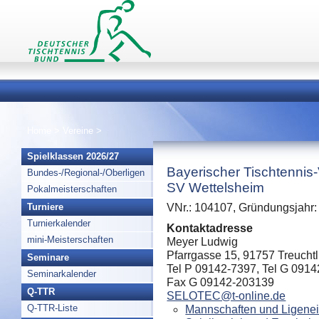
Home
>
Vereine
>
Spielklassen 2026/27
Bayerischer Tischtennis
Bundes-/Regional-/Oberligen
SV Wettelsheim
Pokalmeisterschaften
Turniere
VNr.: 104107, Gründungsjahr:
Turnierkalender
Kontaktadresse
mini-Meisterschaften
Meyer Ludwig
Pfarrgasse 15, 91757 Treucht
Seminare
Tel P 09142-7397, Tel G 091
Seminarkalender
Fax G 09142-203139
Q-TTR
SELOTEC@t-online.de
Q-TTR-Liste
Mannschaften und Ligenei