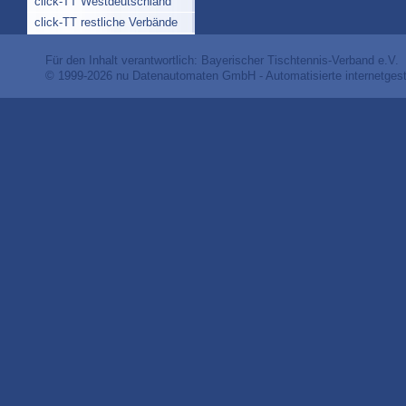
click-TT Westdeutschland
click-TT restliche Verbände
Für den Inhalt verantwortlich: Bayerischer Tischtennis-Verband e.V.
© 1999-2026
nu Datenautomaten GmbH - Automatisierte internetges