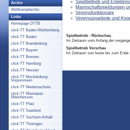
Spielbetrieb und Ergebnis
Archiv
Mannschaftsmeldungen un
Wettkampfarchiv
Vereinsfunktionäre
Links
Vereinsangebote und Koo
Homepage DTTB
click-TT Baden-Württemberg
Spielbetrieb - Rückschau
click-TT Baden
Im Zeitraum vom Anfang der vergange
click-TT Brandenburg
Spielbetrieb Vorschau
click-TT Bayern
Im Zeitraum von heute bis zum Ende
click-TT Bremen
click-TT Hamburg
click-TT Hessen
click-TT Mecklenburg-
Vorpommern
click-TT Niedersachsen
click-TT Rheinland-
Rheinhessen
click-TT Pfalz
click-TT Saarland
click-TT Sachsen-Anhalt
click-TT Thüringen