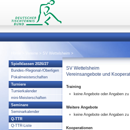
Home
>
Vereine
>
SV Wettelsheim
>
Spielklassen 2026/27
SV Wettelsheim
Bundes-/Regional-/Oberligen
Vereinsangebote und Koopera
Pokalmeisterschaften
Turniere
Training
Turnierkalender
keine Angebote oder Angaben zu 
mini-Meisterschaften
Seminare
Weitere Angebote
Seminarkalender
keine Angebote oder Angaben zu
Q-TTR
Q-TTR-Liste
Kooperationen