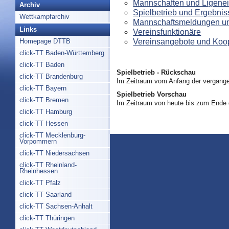
Mannschaften und Ligenei
Archiv
Spielbetrieb und Ergebnis
Wettkampfarchiv
Mannschaftsmeldungen un
Links
Vereinsfunktionäre
Vereinsangebote und Koo
Homepage DTTB
click-TT Baden-Württemberg
click-TT Baden
Spielbetrieb - Rückschau
click-TT Brandenburg
Im Zeitraum vom Anfang der vergange
click-TT Bayern
Spielbetrieb Vorschau
click-TT Bremen
Im Zeitraum von heute bis zum Ende
click-TT Hamburg
click-TT Hessen
click-TT Mecklenburg-
Vorpommern
click-TT Niedersachsen
click-TT Rheinland-
Rheinhessen
click-TT Pfalz
click-TT Saarland
click-TT Sachsen-Anhalt
click-TT Thüringen