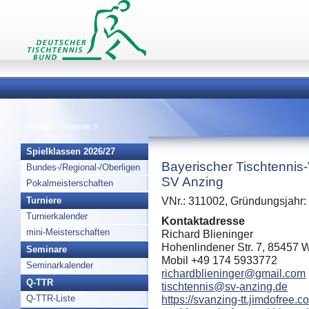
Home
>
Vereine
>
Spielklassen 2026/27
Bayerischer Tischtennis
Bundes-/Regional-/Oberligen
SV Anzing
Pokalmeisterschaften
Turniere
VNr.: 311002, Gründungsjahr:
Turnierkalender
Kontaktadresse
mini-Meisterschaften
Richard Blieninger
Hohenlindener Str. 7, 85457 
Seminare
Mobil +49 174 5933772
Seminarkalender
richardblieninger@gmail.com
Q-TTR
tischtennis@sv-anzing.de
Q-TTR-Liste
https://svanzing-tt.jimdofree.c