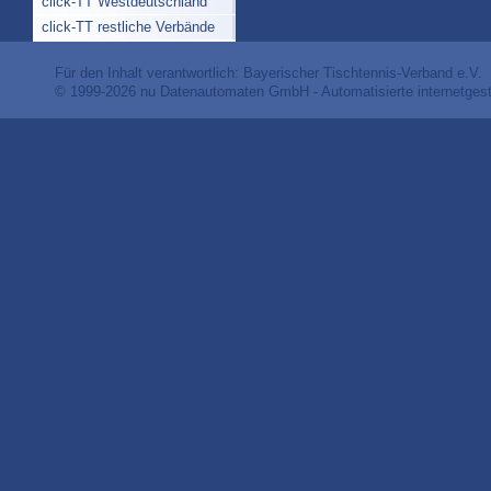
click-TT Westdeutschland
click-TT restliche Verbände
Für den Inhalt verantwortlich: Bayerischer Tischtennis-Verband e.V.
© 1999-2026
nu Datenautomaten GmbH - Automatisierte internetges