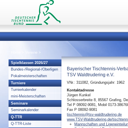
Home
>
Vereine
>
Spielklassen 2026/27
Bayerischer Tischtennis-Verb
Bundes-/Regional-/Oberligen
TSV Waldtrudering e.V.
Pokalmeisterschaften
VNr.: 311082, Gründungsjahr: 1962
Turniere
Turnierkalender
Kontaktadresse
Jürgen Kunkel
mini-Meisterschaften
Schlosserbreite 8, 85567 Grafing, D
Seminare
Tel P 08092-9081, Mobil 0173-38676
Fax P 08092-9081
Seminarkalender
tischtennis@tsv-waldtrudering.de
Q-TTR
www.TSV-Waldtrudering.de/tischtenn
Q-TTR-Liste
Mannschaften und Ligeneinteilu