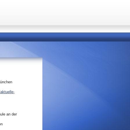
München
aktuelle-
hule an der
en