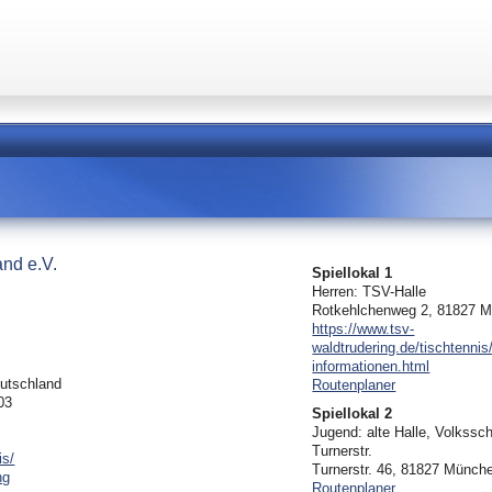
and e.V.
Spiellokal 1
Herren: TSV-Halle
Rotkehlchenweg 2, 81827 
https://www.tsv-
waldtrudering.de/tischtennis/
informationen.html
eutschland
Routenplaner
03
Spiellokal 2
Jugend: alte Halle, Volkssc
Turnerstr.
is/
Turnerstr. 46, 81827 Münch
ng
Routenplaner