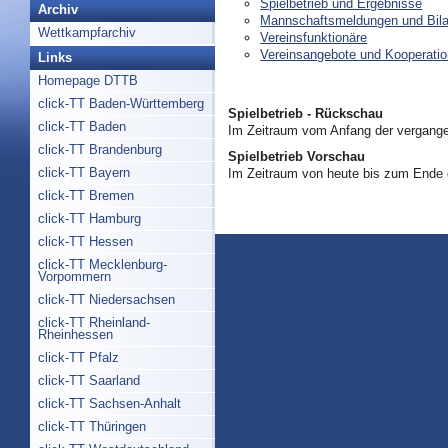
Spielbetrieb und Ergebnisse
Archiv
Mannschaftsmeldungen und Bil
Wettkampfarchiv
Vereinsfunktionäre
Vereinsangebote und Kooperati
Links
Homepage DTTB
click-TT Baden-Württemberg
Spielbetrieb - Rückschau
click-TT Baden
Im Zeitraum vom Anfang der vergange
click-TT Brandenburg
Spielbetrieb Vorschau
click-TT Bayern
Im Zeitraum von heute bis zum Ende
click-TT Bremen
click-TT Hamburg
click-TT Hessen
click-TT Mecklenburg-
Vorpommern
click-TT Niedersachsen
click-TT Rheinland-
Rheinhessen
click-TT Pfalz
click-TT Saarland
click-TT Sachsen-Anhalt
click-TT Thüringen