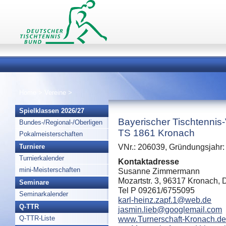
Home
>
Vereine
>
Spielklassen 2026/27
Bayerischer Tischtennis
Bundes-/Regional-/Oberligen
TS 1861 Kronach
Pokalmeisterschaften
Turniere
VNr.: 206039, Gründungsjahr:
Turnierkalender
Kontaktadresse
mini-Meisterschaften
Susanne Zimmermann
Mozartstr. 3, 96317 Kronach,
Seminare
Tel P 09261/6755095
Seminarkalender
karl-heinz.zapf.1@web.de
Q-TTR
jasmin.lieb@googlemail.com
Q-TTR-Liste
www.Turnerschaft-Kronach.d