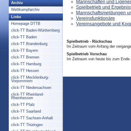
Mannschaften und Ligenei
Archiv
Spielbetrieb und Ergebnis
Wettkampfarchiv
Mannschaftsmeldungen un
Links
Vereinsfunktionäre
Vereinsangebote und Koo
Homepage DTTB
click-TT Baden-Württemberg
click-TT Baden
Spielbetrieb - Rückschau
click-TT Brandenburg
Im Zeitraum vom Anfang der vergange
click-TT Bayern
Spielbetrieb Vorschau
click-TT Bremen
Im Zeitraum von heute bis zum Ende
click-TT Hamburg
click-TT Hessen
click-TT Mecklenburg-
Vorpommern
click-TT Niedersachsen
click-TT Rheinland-
Rheinhessen
click-TT Pfalz
click-TT Saarland
click-TT Sachsen-Anhalt
click-TT Thüringen