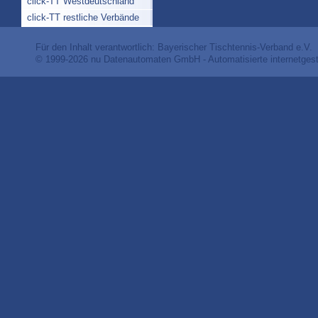
click-TT Westdeutschland
click-TT restliche Verbände
Für den Inhalt verantwortlich: Bayerischer Tischtennis-Verband e.V.
© 1999-2026
nu Datenautomaten GmbH - Automatisierte internetges