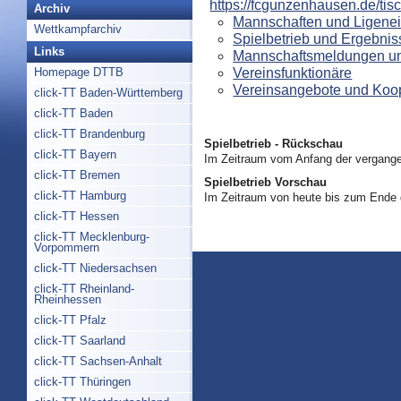
https://fcgunzenhausen.de/tisc
Archiv
Mannschaften und Ligenei
Wettkampfarchiv
Spielbetrieb und Ergebnis
Links
Mannschaftsmeldungen un
Vereinsfunktionäre
Homepage DTTB
Vereinsangebote und Koo
click-TT Baden-Württemberg
click-TT Baden
click-TT Brandenburg
Spielbetrieb - Rückschau
click-TT Bayern
Im Zeitraum vom Anfang der vergange
click-TT Bremen
Spielbetrieb Vorschau
click-TT Hamburg
Im Zeitraum von heute bis zum Ende
click-TT Hessen
click-TT Mecklenburg-
Vorpommern
click-TT Niedersachsen
click-TT Rheinland-
Rheinhessen
click-TT Pfalz
click-TT Saarland
click-TT Sachsen-Anhalt
click-TT Thüringen