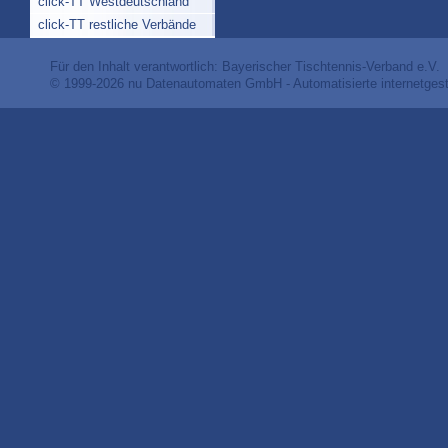
click-TT Westdeutschland
click-TT restliche Verbände
Für den Inhalt verantwortlich: Bayerischer Tischtennis-Verband e.V.
© 1999-2026
nu Datenautomaten GmbH - Automatisierte internetges