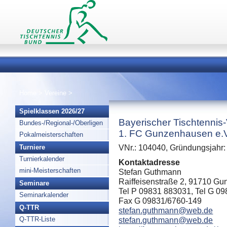
Home
>
Vereine
>
Spielklassen 2026/27
Bayerischer Tischtennis
Bundes-/Regional-/Oberligen
1. FC Gunzenhausen e.V
Pokalmeisterschaften
Turniere
VNr.: 104040, Gründungsjahr:
Turnierkalender
Kontaktadresse
mini-Meisterschaften
Stefan Guthmann
Raiffeisenstraße 2, 91710 G
Seminare
Tel P 09831 883031, Tel G 0
Seminarkalender
Fax G 09831/6760-149
Q-TTR
stefan.guthmann@web.de
Q-TTR-Liste
stefan.guthmann@web.de