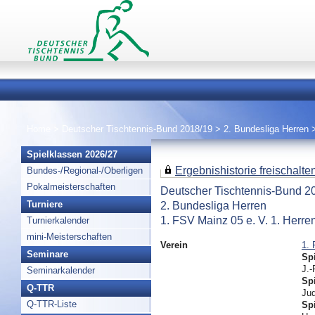
Home
>
Deutscher Tischtennis-Bund 2018/19
>
2. Bundesliga Herren
Spielklassen 2026/27
Ergebnishistorie freischalten 
Bundes-/Regional-/Oberligen
Pokalmeisterschaften
Deutscher Tischtennis-Bund 2
2. Bundesliga Herren
Turniere
1. FSV Mainz 05 e. V. 1. Herre
Turnierkalender
mini-Meisterschaften
Verein
1. 
Seminare
Spi
J.-
Seminarkalender
Spi
Q-TTR
Ju
Q-TTR-Liste
Spi