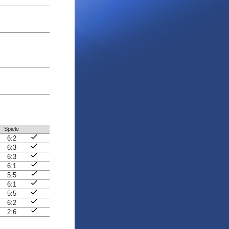
Spiele
6:2
6:3
6:3
6:1
5:5
6:1
5:5
6:2
2:6