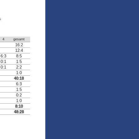
4
gesamt
16:2
12:4
6:3
8:5
0:1
1:5
0:1
2:2
1:0
40:18
6:3
1:5
0:2
1:0
8:10
48:28