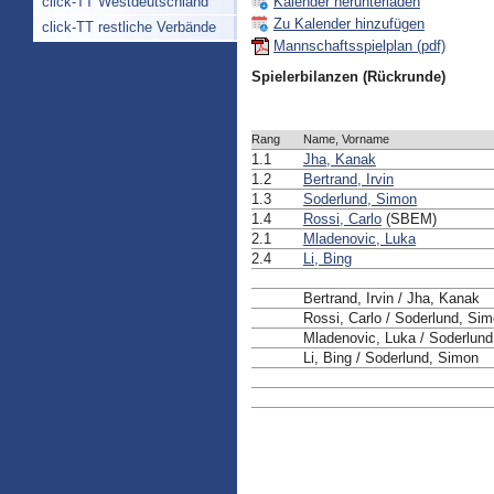
Kalender herunterladen
click-TT Westdeutschland
Zu Kalender hinzufügen
click-TT restliche Verbände
Mannschaftsspielplan (pdf)
Spielerbilanzen (Rückrunde)
Rang
Name, Vorname
1.1
Jha, Kanak
1.2
Bertrand, Irvin
1.3
Soderlund, Simon
1.4
Rossi, Carlo
(SBEM)
2.1
Mladenovic, Luka
2.4
Li, Bing
Bertrand, Irvin / Jha, Kanak
Rossi, Carlo / Soderlund, Si
Mladenovic, Luka / Soderlun
Li, Bing / Soderlund, Simon