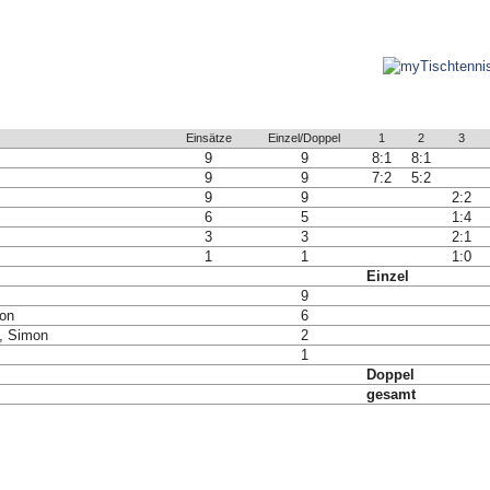
Einsätze
Einzel/Doppel
1
2
3
9
9
8:1
8:1
9
9
7:2
5:2
9
9
2:2
6
5
1:4
3
3
2:1
1
1
1:0
Einzel
9
mon
6
d, Simon
2
1
Doppel
gesamt