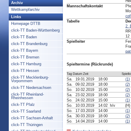
He
Archiv
Mannschaftskontakt
Pfe
Wettkampfarchiv
Mo
cpf
Links
Tabelle
De
Homepage DTTB
2. 
click-TT Baden-Württemberg
RR:
12 
click-TT Baden
Spielleiter
Fes
click-TT Brandenburg
Fra
click-TT Bayern
pat
click-TT Bremen
click-TT Hamburg
Spieltermine (Rückrunde)
click-TT Hessen
Tag Datum Zeit
Spiello
click-TT Mecklenburg-
Sa.
19.01.2019
18:00
(1)
Vorpommern
Sa.
09.02.2019
18:00
(2)
click-TT Niedersachsen
So.
10.02.2019
15:00
(2)
click-TT Rheinland-
Sa.
23.02.2019
18:00
(2)
Rheinhessen
So.
24.02.2019
15:00
(1)
click-TT Pfalz
So.
10.03.2019
14:02 h/v
(H)
So.
17.03.2019
14:00
(1)
click-TT Saarland
Sa.
30.03.2019
18:00
(2)
click-TT Sachsen-Anhalt
So.
14.04.2019
14:00
(1)
click-TT Thüringen