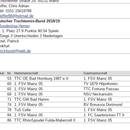
chtsheimer Straße 29, 55131 Mainz
iffer, Chris Adrian
bil: 0151 15619788
eiffer88@hotmail.de
utscher Tischtennis-Bund 2018/19
Bundesliga Herren
 1. Platz 27:9 Punkte 90:54 Spiele
Siege 3 Unentschieden 3 Niederlagen
tel, Patrick
nkfurt
rickfestel@web.de
kal
Nr.
Heimmannschaft
Gastmannschaft
53
TTC OE Bad Homburg 1987 e.V.
1. FSV Mainz 05
60
1. FSV Mainz 05
TV 1879 Hilpoltstein
65
1. FSV Mainz 05
TTC Fortuna Passau
68
1. FSV Mainz 05
NSU Neckarsulm
71
TTC GW Bad Hamm
1. FSV Mainz 05
74
1. FSV Mainz 05
BV Borussia Dortmund
78
TuS Celle
1. FSV Mainz 05
84
1. FSV Mainz 05
1. FC Saarbrücken-TT II
86
TTC RhönSprudel Fulda-Maberzell II
1. FSV Mainz 05