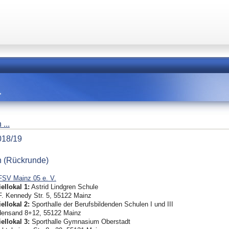
>
...
018/19
n (Rückrunde)
FSV Mainz 05 e. V.
ellokal 1:
Astrid Lindgren Schule
F. Kennedy Str. 5, 55122 Mainz
ellokal 2:
Sporthalle der Berufsbildenden Schulen I und III
densand 8+12, 55122 Mainz
ellokal 3:
Sporthalle Gymnasium Oberstadt