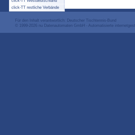
click-TT Westdeutschland
click-TT restliche Verbände
Für den Inhalt verantwortlich: Deutscher Tischtennis-Bund
© 1999-2026
nu Datenautomaten GmbH - Automatisierte internetges