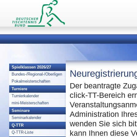
Home
>
Spielklassen 2026/27
Neuregistrierun
Bundes-/Regional-/Oberligen
Pokalmeisterschaften
Der beantragte Zuga
Turniere
click-TT-Bereich er
Turnierkalender
mini-Meisterschaften
Veranstaltungsanmel
Seminare
Administration Ihre
Seminarkalender
wenden Sie sich bit
Q-TTR
kann Ihnen diese V
Q-TTR-Liste