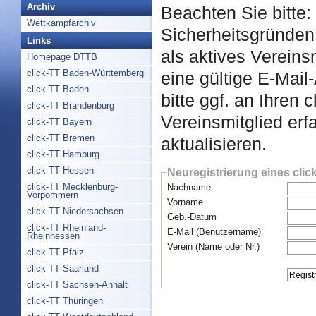
Archiv
Beachten Sie bitte:
Wettkampfarchiv
Sicherheitsgründen 
Links
als aktives Vereins
Homepage DTTB
click-TT Baden-Württemberg
eine gültige E-Mail
click-TT Baden
bitte ggf. an Ihren 
click-TT Brandenburg
Vereinsmitglied er
click-TT Bayern
click-TT Bremen
aktualisieren.
click-TT Hamburg
click-TT Hessen
Neuregistrierung eines cli
click-TT Mecklenburg-
Nachname
Vorpommern
Vorname
click-TT Niedersachsen
Geb.-Datum
click-TT Rheinland-
E-Mail (Benutzername)
Rheinhessen
Verein (Name oder Nr.)
click-TT Pfalz
click-TT Saarland
click-TT Sachsen-Anhalt
click-TT Thüringen