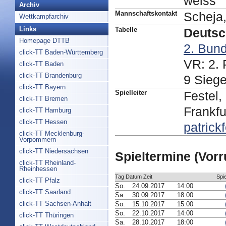
weiss
Archiv
Mannschaftskontakt
Scheja
Wettkampfarchiv
Links
Tabelle
Deutsc
Homepage DTTB
2. Bund
click-TT Baden-Württemberg
VR: 2. 
click-TT Baden
click-TT Brandenburg
9 Sieg
click-TT Bayern
Spielleiter
Festel,
click-TT Bremen
Frankfu
click-TT Hamburg
click-TT Hessen
patric
click-TT Mecklenburg-
Vorpommern
click-TT Niedersachsen
Spieltermine (Vor
click-TT Rheinland-
Rheinhessen
Tag Datum Zeit
Spie
click-TT Pfalz
So.
24.09.2017
14:00
click-TT Saarland
Sa.
30.09.2017
18:00
click-TT Sachsen-Anhalt
So.
15.10.2017
15:00
So.
22.10.2017
14:00
click-TT Thüringen
Sa.
28.10.2017
18:00