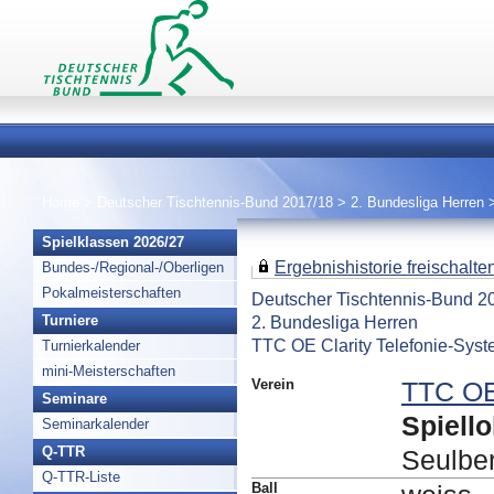
Home
>
Deutscher Tischtennis-Bund 2017/18
>
2. Bundesliga Herren
Spielklassen 2026/27
Ergebnishistorie freischalten 
Bundes-/Regional-/Oberligen
Pokalmeisterschaften
Deutscher Tischtennis-Bund 2
2. Bundesliga Herren
Turniere
TTC OE Clarity Telefonie-Syst
Turnierkalender
mini-Meisterschaften
Verein
TTC OE
Seminare
Spiello
Seminarkalender
Q-TTR
Seulbe
Q-TTR-Liste
Ball