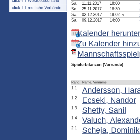
click-TT Westdeutschland
Sa.
11.11.2017
18:00
click-TT restliche Verbände
Sa.
25.11.2017
18:30
Sa.
02.12.2017
18:02 v
Sa.
09.12.2017
14:00
Kalender herunte
Zu Kalender hinz
Mannschaftsspielp
Spielerbilanzen (Vorrunde)
Rang
Name, Vorname
1.1
Andersson, Hara
1.2
Ecseki, Nandor
1.3
Shetty, Sanil
1.4
Valuch, Alexand
2.1
Scheja, Dominik