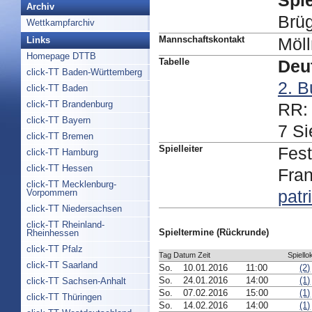
Spie
Archiv
Brü
Wettkampfarchiv
Mannschaftskontakt
Möl
Links
Homepage DTTB
Tabelle
Deu
click-TT Baden-Württemberg
2. B
click-TT Baden
click-TT Brandenburg
RR: 
click-TT Bayern
7 Si
click-TT Bremen
Spielleiter
Fest
click-TT Hamburg
click-TT Hessen
Fran
click-TT Mecklenburg-
patr
Vorpommern
click-TT Niedersachsen
click-TT Rheinland-
Spieltermine (Rückrunde)
Rheinhessen
click-TT Pfalz
Tag Datum Zeit
Spiello
click-TT Saarland
So.
10.01.2016
11:00
(2)
So.
24.01.2016
14:00
(1)
click-TT Sachsen-Anhalt
So.
07.02.2016
15:00
(1)
click-TT Thüringen
So.
14.02.2016
14:00
(1)