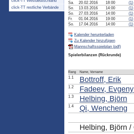
click-TT Westdeutschland
Sa.
20.02.2016
18:00
(1)
click-TT restliche Verbände
So.
13.03.2016
14:00
(1)
So.
27.03.2016
14:00
(1)
Fr.
01.04.2016
19:00
(1)
So.
17.04.2016
14:00
(1)
Kalender herunterladen
Zu Kalender hinzufügen
Mannschaftsspielplan (pdf)
Spielerbilanzen (Rückrunde)
Rang
Name, Vorname
1.1
Bottroff, Erik
1.2
Fadeev, Evgeny
1.3
Helbing, Björn
1.4
Qi, Wencheng
Helbing, Björn 