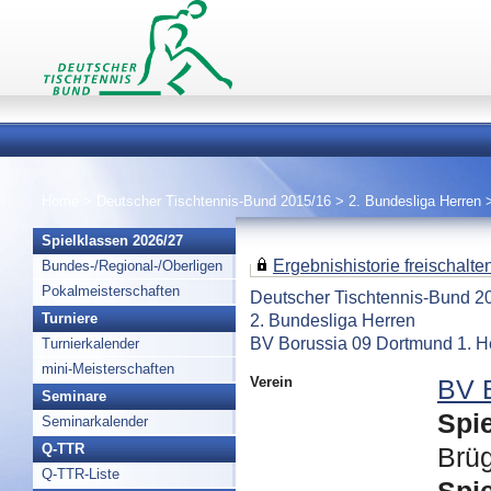
Home
>
Deutscher Tischtennis-Bund 2015/16
>
2. Bundesliga Herren
Spielklassen 2026/27
Ergebnishistorie freischalten 
Bundes-/Regional-/Oberligen
Pokalmeisterschaften
Deutscher Tischtennis-Bund 2
2. Bundesliga Herren
Turniere
BV Borussia 09 Dortmund 1. H
Turnierkalender
mini-Meisterschaften
Verein
BV 
Seminare
Spie
Seminarkalender
Q-TTR
Brü
Q-TTR-Liste