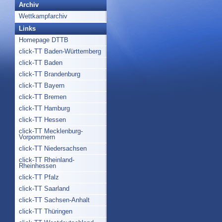
Archiv
Wettkampfarchiv
Links
Homepage DTTB
click-TT Baden-Württemberg
click-TT Baden
click-TT Brandenburg
click-TT Bayern
click-TT Bremen
click-TT Hamburg
click-TT Hessen
click-TT Mecklenburg-
Vorpommern
click-TT Niedersachsen
click-TT Rheinland-
Rheinhessen
click-TT Pfalz
click-TT Saarland
click-TT Sachsen-Anhalt
click-TT Thüringen