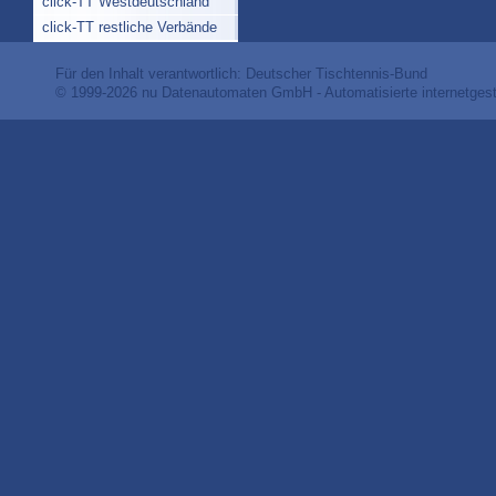
click-TT Westdeutschland
click-TT restliche Verbände
Für den Inhalt verantwortlich: Deutscher Tischtennis-Bund
© 1999-2026
nu Datenautomaten GmbH - Automatisierte internetges