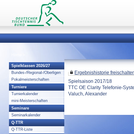
Home
>
Spielklassen 2026/27
Ergebnishistorie freischalten 
Bundes-/Regional-/Oberligen
Pokalmeisterschaften
Spielsaison 2017/18
TTC OE Clarity Telefonie-Sys
Turniere
Valuch, Alexander
Turnierkalender
mini-Meisterschaften
Seminare
Seminarkalender
Q-TTR
Q-TTR-Liste