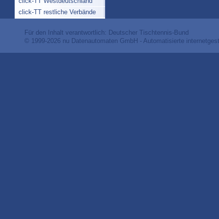
click-TT Westdeutschland
click-TT restliche Verbände
Für den Inhalt verantwortlich: Deutscher Tischtennis-Bund
© 1999-2026
nu Datenautomaten GmbH - Automatisierte internetges