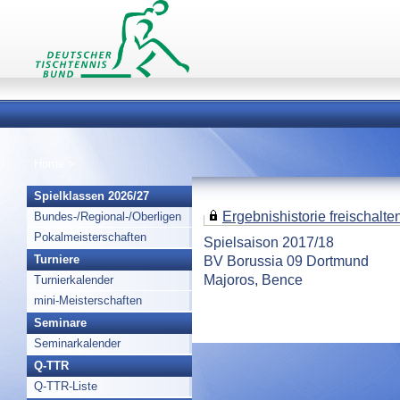
Home
>
Spielklassen 2026/27
Ergebnishistorie freischalten 
Bundes-/Regional-/Oberligen
Pokalmeisterschaften
Spielsaison 2017/18
BV Borussia 09 Dortmund
Turniere
Majoros, Bence
Turnierkalender
mini-Meisterschaften
Seminare
Seminarkalender
Q-TTR
Q-TTR-Liste