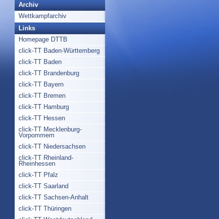
Archiv
Wettkampfarchiv
Links
Homepage DTTB
click-TT Baden-Württemberg
click-TT Baden
click-TT Brandenburg
click-TT Bayern
click-TT Bremen
click-TT Hamburg
click-TT Hessen
click-TT Mecklenburg-
Vorpommern
click-TT Niedersachsen
click-TT Rheinland-
Rheinhessen
click-TT Pfalz
click-TT Saarland
click-TT Sachsen-Anhalt
click-TT Thüringen