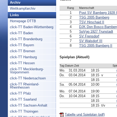
Archiv
Rang
Mannschaft
Wettkampfarchiv
1
Post SV Bamberg 1928 I
Links
2
TSG 2005 Bamberg
Homepage DTTB
3
TSV Hirschaid II
4
DJK Don Bosco Bamber
click-TT Baden-Württemberg
5
SpVgg 1927 Trunstadt
click-TT Baden
6
SV Frensdorf
click-TT Brandenburg
7
SV Walsdorf III
click-TT Bayern
8
TSG 2005 Bamberg II
click-TT Bremen
click-TT Hamburg
Spielplan (Aktuell)
click-TT Hessen
Tag Datum Zeit
Spi
click-TT Mecklenburg-
Mo.
31.03.2014
18:15
Vorpommern
Do.
03.04.2014
18:15 v
click-TT Niedersachsen
18:15
click-TT Rheinland-
Sa.
05.04.2014
10:00
Rheinhessen
Mo.
07.04.2014
19:00
click-TT Pfalz
Do.
10.04.2014
18:15
click-TT Saarland
18:15
click-TT Sachsen-Anhalt
18:15 t/v
click-TT Thüringen
Tabelle und Spielplan (pdf)