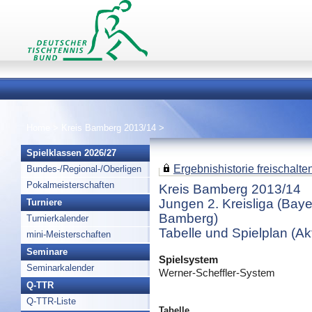
Home
>
Kreis Bamberg 2013/14
>
Spielklassen 2026/27
Ergebnishistorie freischalten 
Bundes-/Regional-/Oberligen
Pokalmeisterschaften
Kreis Bamberg 2013/14
Jungen 2. Kreisliga (Baye
Turniere
Bamberg)
Turnierkalender
Tabelle und Spielplan (Akt
mini-Meisterschaften
Seminare
Spielsystem
Seminarkalender
Werner-Scheffler-System
Q-TTR
Q-TTR-Liste
Tabelle