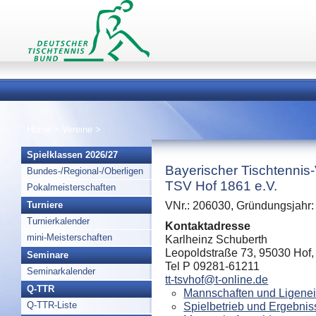
Home
>
Vereine
>
Spielklassen 2026/27
Bayerischer Tischtennis
Bundes-/Regional-/Oberligen
TSV Hof 1861 e.V.
Pokalmeisterschaften
Turniere
VNr.: 206030, Gründungsjahr:
Turnierkalender
Kontaktadresse
mini-Meisterschaften
Karlheinz Schuberth
Leopoldstraße 73, 95030 Hof,
Seminare
Tel P 09281-61211
Seminarkalender
tt-tsvhof@t-online.de
Q-TTR
Mannschaften und Ligenei
Q-TTR-Liste
Spielbetrieb und Ergebnis