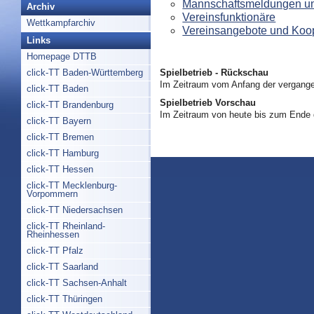
Mannschaftsmeldungen un
Archiv
Vereinsfunktionäre
Wettkampfarchiv
Vereinsangebote und Koo
Links
Homepage DTTB
Spielbetrieb - Rückschau
click-TT Baden-Württemberg
Im Zeitraum vom Anfang der vergange
click-TT Baden
Spielbetrieb Vorschau
click-TT Brandenburg
Im Zeitraum von heute bis zum Ende
click-TT Bayern
click-TT Bremen
click-TT Hamburg
click-TT Hessen
click-TT Mecklenburg-
Vorpommern
click-TT Niedersachsen
click-TT Rheinland-
Rheinhessen
click-TT Pfalz
click-TT Saarland
click-TT Sachsen-Anhalt
click-TT Thüringen