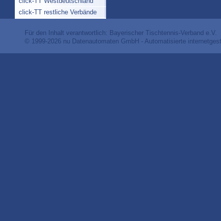
click-TT Westdeutschland
click-TT restliche Verbände
Für den Inhalt verantwortlich: Bayerischer Tischtennis-Verband e.V.
© 1999-2026
nu Datenautomaten GmbH - Automatisierte internetges