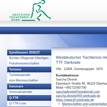
Home
>
Vereine
>
Spielklassen 2026/27
Westdeutscher Tischtennis-Ve
Bundes-/Regional-/Oberligen
TTF Sterkrade
Pokalmeisterschaften
VNr.: 12404, Gründungsjahr: 1974
Turniere
Turnierkalender
Kontaktadresse
Sascha Dinstel
mini-Meisterschaften
Elpenbach Straße 90, 46119 Oberha
Seminare
Mobil +491722587700
saschadinstel@googlemail.com
Seminarkalender
sascha.dinstel@ttf-sterkrade.de
Q-TTR
https://www.ttf-sterkrade.de
Q-TTR-Liste
Mannschaften und Ligeneinteilu