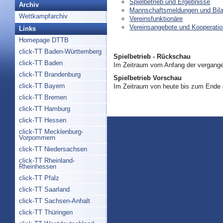
Spielbetrieb und Ergebnisse
Archiv
Mannschaftsmeldungen und Bil
Wettkampfarchiv
Vereinsfunktionäre
Vereinsangebote und Kooperati
Links
Homepage DTTB
click-TT Baden-Württemberg
Spielbetrieb - Rückschau
click-TT Baden
Im Zeitraum vom Anfang der vergange
click-TT Brandenburg
Spielbetrieb Vorschau
click-TT Bayern
Im Zeitraum von heute bis zum Ende
click-TT Bremen
click-TT Hamburg
click-TT Hessen
click-TT Mecklenburg-
Vorpommern
click-TT Niedersachsen
click-TT Rheinland-
Rheinhessen
click-TT Pfalz
click-TT Saarland
click-TT Sachsen-Anhalt
click-TT Thüringen