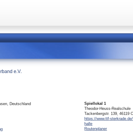
rband e.V.
Spiellokal 1
usen, Deutschland
Theodor-Heuss-Realschule
Tackenbergstr. 139, 46119 
https://www.ttf-sterkrade.de/
halle
Routenplaner
ng