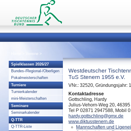
Home
>
Vereine
>
Spielklassen 2026/27
Westdeutscher Tischtenn
Bundes-/Regional-/Oberligen
TuS Stenern 1955 e.V.
Pokalmeisterschaften
Turniere
VNr.: 32520, Gründungsjahr: 
Turnierkalender
Kontaktadresse
mini-Meisterschaften
Gottschling, Hardy
Julius-Vehorn-Weg 20, 46395
Seminare
Tel P 02871 2947588, Mobil 
Seminarkalender
hardy.gottschling@gmx.de
Q-TTR
www.djktusstenern.de
Q-TTR-Liste
Mannschaften und Ligenei