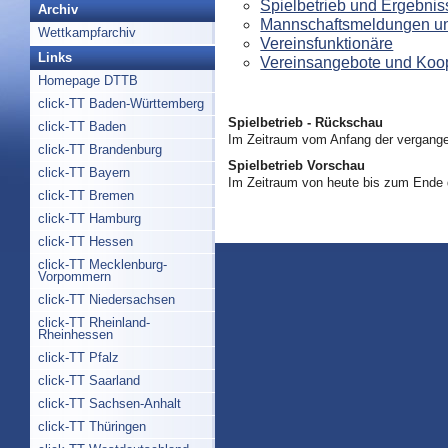
Spielbetrieb und Ergebnis
Archiv
Mannschaftsmeldungen un
Wettkampfarchiv
Vereinsfunktionäre
Links
Vereinsangebote und Koo
Homepage DTTB
click-TT Baden-Württemberg
Spielbetrieb - Rückschau
click-TT Baden
Im Zeitraum vom Anfang der vergange
click-TT Brandenburg
Spielbetrieb Vorschau
click-TT Bayern
Im Zeitraum von heute bis zum Ende
click-TT Bremen
click-TT Hamburg
click-TT Hessen
click-TT Mecklenburg-
Vorpommern
click-TT Niedersachsen
click-TT Rheinland-
Rheinhessen
click-TT Pfalz
click-TT Saarland
click-TT Sachsen-Anhalt
click-TT Thüringen