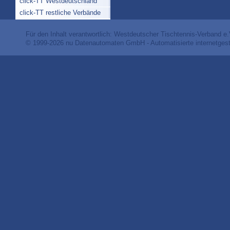
click-TT Westdeutschland
click-TT restliche Verbände
Für den Inhalt verantwortlich: Westdeutscher Tischtennis-Verband e.
© 1999-2026
nu Datenautomaten GmbH - Automatisierte internetges