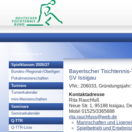
Home
>
Vereine
>
Spielklassen 2026/27
Bayerischer Tischtennis
Bundes-/Regional-/Oberligen
SV Issigau
Pokalmeisterschaften
Turniere
VNr.: 206033, Gründungsjahr:
Turnierkalender
Kontaktadresse
mini-Meisterschaften
Rita Rauchfuß
Neue Str. 1, 95188 Issigau, D
Seminare
Mobil 01525/3365688
Seminarkalender
rita.rauchfuss@web.de
Q-TTR
Mannschaften und Ligenei
Q-TTR-Liste
Spielbetrieb und Ergebnis