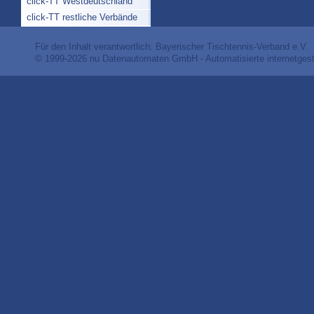
click-TT Westdeutschland
click-TT restliche Verbände
Für den Inhalt verantwortlich: Bayerischer Tischtennis-Verband e.V.
© 1999-2026
nu Datenautomaten GmbH - Automatisierte internetges