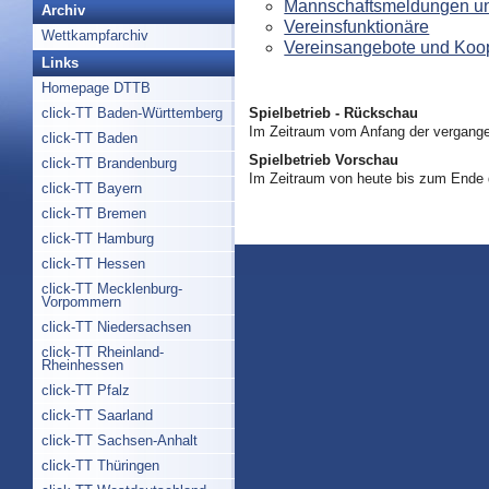
Mannschaftsmeldungen un
Archiv
Vereinsfunktionäre
Wettkampfarchiv
Vereinsangebote und Koo
Links
Homepage DTTB
Spielbetrieb - Rückschau
click-TT Baden-Württemberg
Im Zeitraum vom Anfang der vergange
click-TT Baden
Spielbetrieb Vorschau
click-TT Brandenburg
Im Zeitraum von heute bis zum Ende
click-TT Bayern
click-TT Bremen
click-TT Hamburg
click-TT Hessen
click-TT Mecklenburg-
Vorpommern
click-TT Niedersachsen
click-TT Rheinland-
Rheinhessen
click-TT Pfalz
click-TT Saarland
click-TT Sachsen-Anhalt
click-TT Thüringen