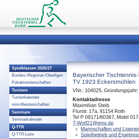
Home
>
Vereine
>
Spielklassen 2026/27
Bayerischer Tischtennis
Bundes-/Regional-/Oberligen
TV 1923 Eckersmühlen
Pokalmeisterschaften
Turniere
VNr.: 104025, Gründungsjahr:
Turnierkalender
Kontaktadresse
mini-Meisterschaften
Maximilian Steib
Flurstr. 17a, 91154 Roth
Seminare
Tel P 09171/60367, Mobil 01
Seminarkalender
T-Wolf21@gmx.de
Q-TTR
Mannschaften und Ligenei
Q-TTR-Liste
Spielbetrieb und Ergebnis