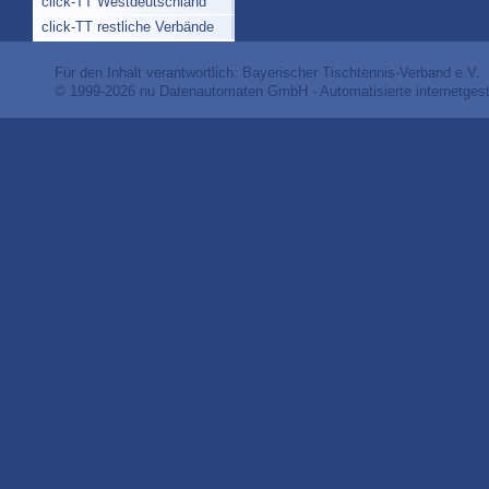
click-TT Westdeutschland
click-TT restliche Verbände
Für den Inhalt verantwortlich: Bayerischer Tischtennis-Verband e.V.
© 1999-2026
nu Datenautomaten GmbH - Automatisierte internetges