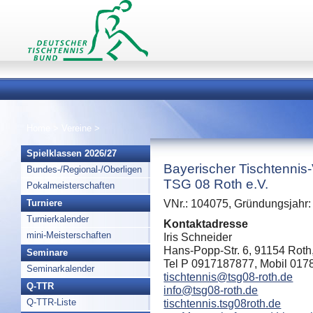
Home
>
Vereine
>
Spielklassen 2026/27
Bayerischer Tischtennis
Bundes-/Regional-/Oberligen
TSG 08 Roth e.V.
Pokalmeisterschaften
Turniere
VNr.: 104075, Gründungsjahr:
Turnierkalender
Kontaktadresse
mini-Meisterschaften
Iris Schneider
Hans-Popp-Str. 6, 91154 Roth
Seminare
Tel P 0917187877, Mobil 01
Seminarkalender
tischtennis@tsg08-roth.de
Q-TTR
info@tsg08-roth.de
Q-TTR-Liste
tischtennis.tsg08roth.de