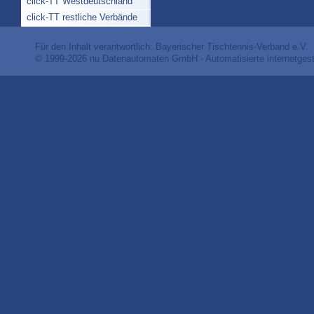
click-TT Westdeutschland
click-TT restliche Verbände
Für den Inhalt verantwortlich: Bayerischer Tischtennis-Verband e.V.
© 1999-2026
nu Datenautomaten GmbH - Automatisierte internetges