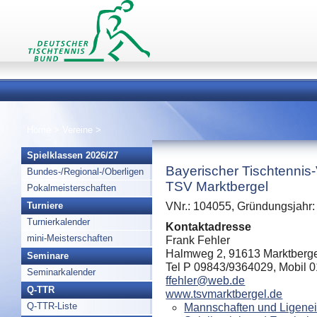
Home
>
Vereine
>
Spielklassen 2026/27
Bayerischer Tischtennis
Bundes-/Regional-/Oberligen
TSV Marktbergel
Pokalmeisterschaften
Turniere
VNr.: 104055, Gründungsjahr:
Turnierkalender
Kontaktadresse
mini-Meisterschaften
Frank Fehler
Halmweg 2, 91613 Marktberge
Seminare
Tel P 09843/9364029, Mobil 
Seminarkalender
ffehler@web.de
Q-TTR
www.tsvmarktbergel.de
Q-TTR-Liste
Mannschaften und Ligenei