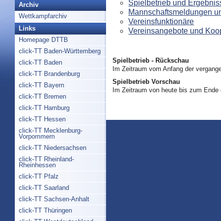
Spielbetrieb und Ergebnis
Archiv
Mannschaftsmeldungen un
Wettkampfarchiv
Vereinsfunktionäre
Links
Vereinsangebote und Koo
Homepage DTTB
click-TT Baden-Württemberg
Spielbetrieb - Rückschau
click-TT Baden
Im Zeitraum vom Anfang der vergange
click-TT Brandenburg
Spielbetrieb Vorschau
click-TT Bayern
Im Zeitraum von heute bis zum Ende
click-TT Bremen
click-TT Hamburg
click-TT Hessen
click-TT Mecklenburg-
Vorpommern
click-TT Niedersachsen
click-TT Rheinland-
Rheinhessen
click-TT Pfalz
click-TT Saarland
click-TT Sachsen-Anhalt
click-TT Thüringen