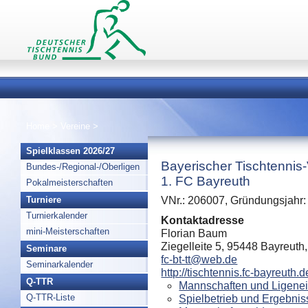
Home
>
Vereine
>
Spielklassen 2026/27
Bayerischer Tischtennis
Bundes-/Regional-/Oberligen
1. FC Bayreuth
Pokalmeisterschaften
Turniere
VNr.: 206007, Gründungsjahr:
Turnierkalender
Kontaktadresse
mini-Meisterschaften
Florian Baum
Ziegelleite 5, 95448 Bayreuth
Seminare
fc-bt-tt@web.de
Seminarkalender
http://tischtennis.fc-bayreuth.d
Q-TTR
Mannschaften und Ligenei
Q-TTR-Liste
Spielbetrieb und Ergebnis