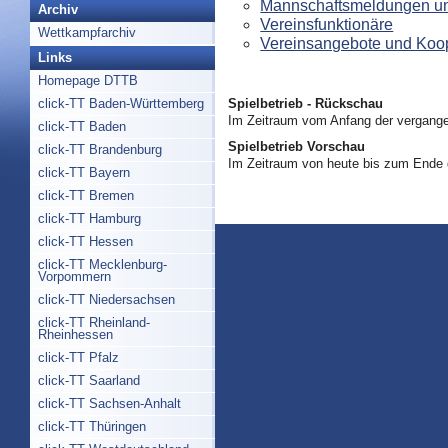
Mannschaftsmeldungen un
Archiv
Vereinsfunktionäre
Wettkampfarchiv
Vereinsangebote und Koo
Links
Homepage DTTB
Spielbetrieb - Rückschau
click-TT Baden-Württemberg
Im Zeitraum vom Anfang der vergange
click-TT Baden
Spielbetrieb Vorschau
click-TT Brandenburg
Im Zeitraum von heute bis zum Ende
click-TT Bayern
click-TT Bremen
click-TT Hamburg
click-TT Hessen
click-TT Mecklenburg-
Vorpommern
click-TT Niedersachsen
click-TT Rheinland-
Rheinhessen
click-TT Pfalz
click-TT Saarland
click-TT Sachsen-Anhalt
click-TT Thüringen