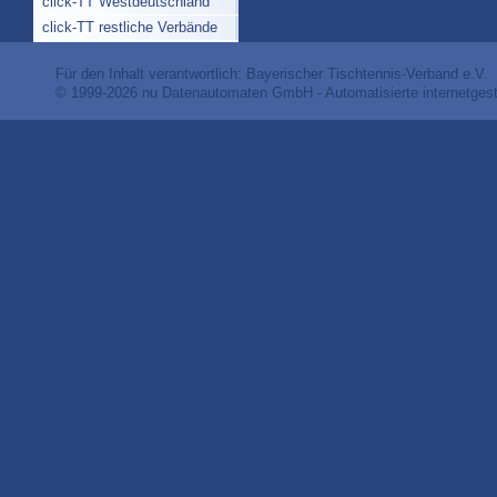
click-TT Westdeutschland
click-TT restliche Verbände
Für den Inhalt verantwortlich: Bayerischer Tischtennis-Verband e.V.
© 1999-2026
nu Datenautomaten GmbH - Automatisierte internetges