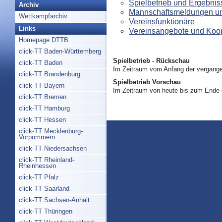
Spielbetrieb und Ergebnis
Archiv
Mannschaftsmeldungen un
Wettkampfarchiv
Vereinsfunktionäre
Links
Vereinsangebote und Koo
Homepage DTTB
click-TT Baden-Württemberg
Spielbetrieb - Rückschau
click-TT Baden
Im Zeitraum vom Anfang der vergange
click-TT Brandenburg
Spielbetrieb Vorschau
click-TT Bayern
Im Zeitraum von heute bis zum Ende
click-TT Bremen
click-TT Hamburg
click-TT Hessen
click-TT Mecklenburg-
Vorpommern
click-TT Niedersachsen
click-TT Rheinland-
Rheinhessen
click-TT Pfalz
click-TT Saarland
click-TT Sachsen-Anhalt
click-TT Thüringen