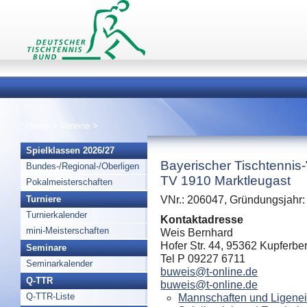
Home
>
Vereine
>
Spielklassen 2026/27
Bayerischer Tischtennis
Bundes-/Regional-/Oberligen
TV 1910 Marktleugast
Pokalmeisterschaften
Turniere
VNr.: 206047, Gründungsjahr:
Turnierkalender
Kontaktadresse
mini-Meisterschaften
Weis Bernhard
Hofer Str. 44, 95362 Kupferbe
Seminare
Tel P 09227 6711
Seminarkalender
buweis@t-online.de
Q-TTR
buweis@t-online.de
Q-TTR-Liste
Mannschaften und Ligenei