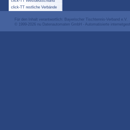
click-TT Westdeutschland
click-TT restliche Verbände
Für den Inhalt verantwortlich: Bayerischer Tischtennis-Verband e.V.
© 1999-2026
nu Datenautomaten GmbH - Automatisierte internetges