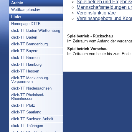
Spielbetrieb und Ergebnis
Archiv
Mannschaftsmeldungen un
Wettkampfarchiv
Vereinsfunktionäre
Links
Vereinsangebote und Koo
Homepage DTTB
click-TT Baden-Württemberg
Spielbetrieb - Rückschau
click-TT Baden
Im Zeitraum vom Anfang der vergange
click-TT Brandenburg
Spielbetrieb Vorschau
click-TT Bayern
Im Zeitraum von heute bis zum Ende
click-TT Bremen
click-TT Hamburg
click-TT Hessen
click-TT Mecklenburg-
Vorpommern
click-TT Niedersachsen
click-TT Rheinland-
Rheinhessen
click-TT Pfalz
click-TT Saarland
click-TT Sachsen-Anhalt
click-TT Thüringen