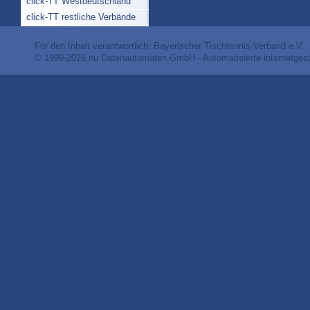
click-TT Westdeutschland
click-TT restliche Verbände
Für den Inhalt verantwortlich: Bayerischer Tischtennis-Verband e.V.
© 1999-2026
nu Datenautomaten GmbH - Automatisierte internetges