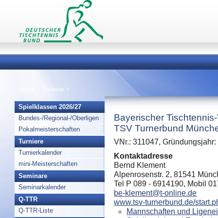
Home
>
Vereine
>
Spielklassen 2026/27
Bayerischer Tischtennis
Bundes-/Regional-/Oberligen
TSV Turnerbund Münche
Pokalmeisterschaften
Turniere
VNr.: 311047, Gründungsjahr:
Turnierkalender
Kontaktadresse
mini-Meisterschaften
Bernd Klement
Alpenrosenstr. 2, 81541 Mün
Seminare
Tel P 089 - 6914190, Mobil 0
Seminarkalender
be-klement@t-online.de
Q-TTR
www.tsv-turnerbund.de/start.p
Q-TTR-Liste
Mannschaften und Ligenei