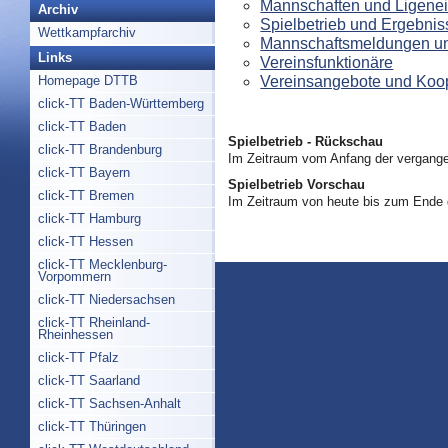
Mannschaften und Ligenei
Archiv
Spielbetrieb und Ergebnis
Wettkampfarchiv
Mannschaftsmeldungen un
Links
Vereinsfunktionäre
Vereinsangebote und Koo
Homepage DTTB
click-TT Baden-Württemberg
click-TT Baden
Spielbetrieb - Rückschau
click-TT Brandenburg
Im Zeitraum vom Anfang der vergange
click-TT Bayern
Spielbetrieb Vorschau
click-TT Bremen
Im Zeitraum von heute bis zum Ende
click-TT Hamburg
click-TT Hessen
click-TT Mecklenburg-
Vorpommern
click-TT Niedersachsen
click-TT Rheinland-
Rheinhessen
click-TT Pfalz
click-TT Saarland
click-TT Sachsen-Anhalt
click-TT Thüringen