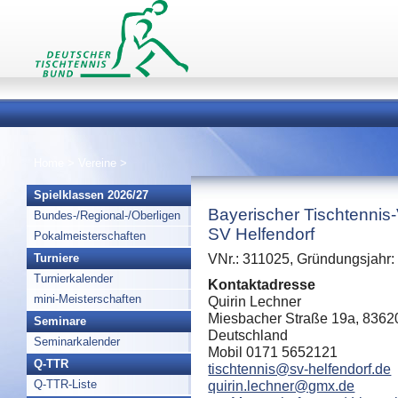
Home
>
Vereine
>
Spielklassen 2026/27
Bayerischer Tischtennis
Bundes-/Regional-/Oberligen
SV Helfendorf
Pokalmeisterschaften
Turniere
VNr.: 311025, Gründungsjahr:
Turnierkalender
Kontaktadresse
mini-Meisterschaften
Quirin Lechner
Miesbacher Straße 19a, 8362
Seminare
Deutschland
Seminarkalender
Mobil 0171 5652121
Q-TTR
tischtennis@sv-helfendorf.de
Q-TTR-Liste
quirin.lechner@gmx.de