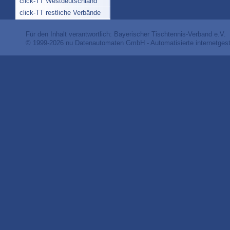
click-TT Westdeutschland
click-TT restliche Verbände
Für den Inhalt verantwortlich: Bayerischer Tischtennis-Verband e.V.
© 1999-2026
nu Datenautomaten GmbH - Automatisierte internetges