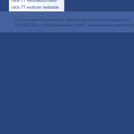
click-TT Westdeutschland
click-TT restliche Verbände
Für den Inhalt verantwortlich: Bayerischer Tischtennis-Verband e.V.
© 1999-2026
nu Datenautomaten GmbH - Automatisierte internetges