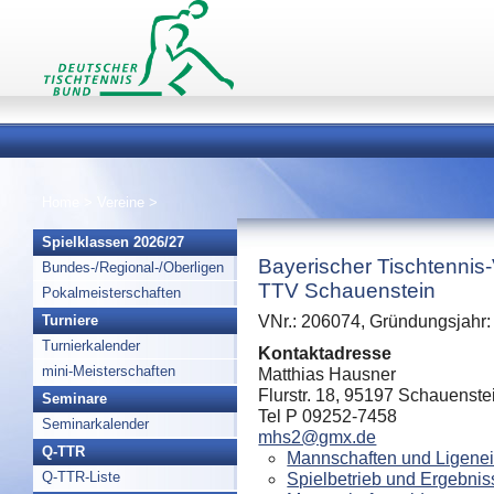
Home
>
Vereine
>
Spielklassen 2026/27
Bayerischer Tischtennis
Bundes-/Regional-/Oberligen
TTV Schauenstein
Pokalmeisterschaften
Turniere
VNr.: 206074, Gründungsjahr:
Turnierkalender
Kontaktadresse
mini-Meisterschaften
Matthias Hausner
Flurstr. 18, 95197 Schauenste
Seminare
Tel P 09252-7458
Seminarkalender
mhs2@gmx.de
Q-TTR
Mannschaften und Ligenei
Q-TTR-Liste
Spielbetrieb und Ergebnis