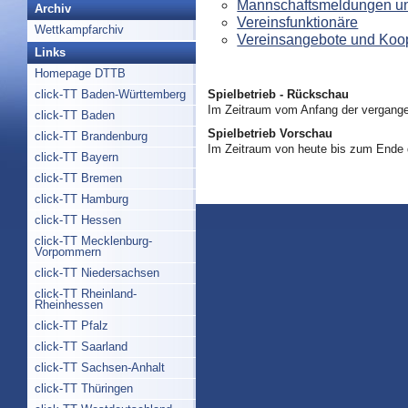
Mannschaftsmeldungen un
Archiv
Vereinsfunktionäre
Wettkampfarchiv
Vereinsangebote und Koo
Links
Homepage DTTB
Spielbetrieb - Rückschau
click-TT Baden-Württemberg
Im Zeitraum vom Anfang der vergange
click-TT Baden
Spielbetrieb Vorschau
click-TT Brandenburg
Im Zeitraum von heute bis zum Ende
click-TT Bayern
click-TT Bremen
click-TT Hamburg
click-TT Hessen
click-TT Mecklenburg-
Vorpommern
click-TT Niedersachsen
click-TT Rheinland-
Rheinhessen
click-TT Pfalz
click-TT Saarland
click-TT Sachsen-Anhalt
click-TT Thüringen