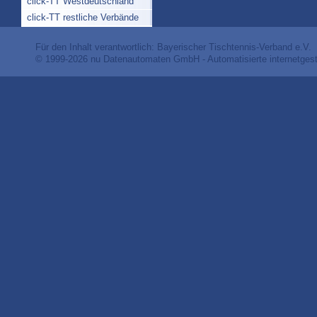
click-TT Westdeutschland
click-TT restliche Verbände
Für den Inhalt verantwortlich: Bayerischer Tischtennis-Verband e.V.
© 1999-2026
nu Datenautomaten GmbH - Automatisierte internetges