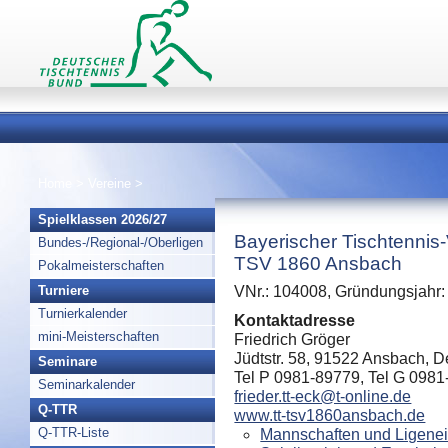
Home
>
Vereine
>
Spielklassen 2026/27
Bayerischer Tischtennis
Bundes-/Regional-/Oberligen
TSV 1860 Ansbach
Pokalmeisterschaften
Turniere
VNr.: 104008, Gründungsjahr:
Turnierkalender
Kontaktadresse
mini-Meisterschaften
Friedrich Gröger
Jüdtstr. 58, 91522 Ansbach, 
Seminare
Tel P 0981-89779, Tel G 098
Seminarkalender
frieder.tt-eck@t-online.de
Q-TTR
www.tt-tsv1860ansbach.de
Q-TTR-Liste
Mannschaften und Ligenei