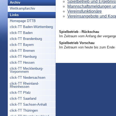
Spielbetrieb und Ergebnis
Archiv
Mannschaftsmeldungen un
Wettkampfarchiv
Vereinsfunktionäre
Links
Vereinsangebote und Koo
Homepage DTTB
click-TT Baden-Württemberg
Spielbetrieb - Rückschau
click-TT Baden
Im Zeitraum vom Anfang der vergange
click-TT Brandenburg
Spielbetrieb Vorschau
click-TT Bayern
Im Zeitraum von heute bis zum Ende
click-TT Bremen
click-TT Hamburg
click-TT Hessen
click-TT Mecklenburg-
Vorpommern
click-TT Niedersachsen
click-TT Rheinland-
Rheinhessen
click-TT Pfalz
click-TT Saarland
click-TT Sachsen-Anhalt
click-TT Thüringen