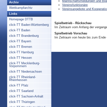
Mannschaftsmeldungen und Bil
Archiv
Vereinsfunktionäre
Wettkampfarchiv
Vereinsangebote und Kooperati
Links
Homepage DTTB
Spielbetrieb - Rückschau
click-TT Baden-Württemberg
Im Zeitraum vom Anfang der vergange
click-TT Baden
Spielbetrieb Vorschau
click-TT Brandenburg
Im Zeitraum von heute bis zum Ende
click-TT Bayern
click-TT Bremen
click-TT Hamburg
click-TT Hessen
click-TT Mecklenburg-
Vorpommern
click-TT Niedersachsen
click-TT Rheinland-
Rheinhessen
click-TT Pfalz
click-TT Saarland
click-TT Sachsen-Anhalt
click-TT Thüringen