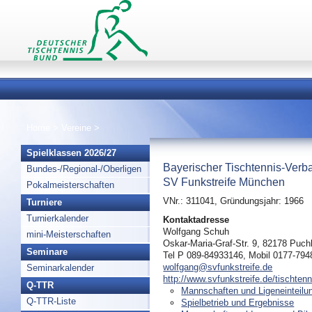
Home
>
Vereine
>
Spielklassen 2026/27
Bayerischer Tischtennis-Verb
Bundes-/Regional-/Oberligen
SV Funkstreife München
Pokalmeisterschaften
VNr.: 311041, Gründungsjahr: 1966
Turniere
Turnierkalender
Kontaktadresse
Wolfgang Schuh
mini-Meisterschaften
Oskar-Maria-Graf-Str. 9, 82178 Puc
Seminare
Tel P 089-84933146, Mobil 0177-79
wolfgang@svfunkstreife.de
Seminarkalender
http://www.svfunkstreife.de/tischtenn
Q-TTR
Mannschaften und Ligeneinteilu
Q-TTR-Liste
Spielbetrieb und Ergebnisse