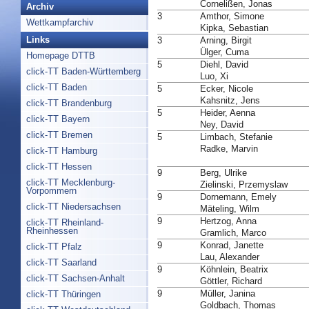
Cornelißen, Jonas
Archiv
3
Amthor, Simone
Wettkampfarchiv
Kipka, Sebastian
Links
3
Arning, Birgit
Ülger, Cuma
Homepage DTTB
5
Diehl, David
click-TT Baden-Württemberg
Luo, Xi
click-TT Baden
5
Ecker, Nicole
Kahsnitz, Jens
click-TT Brandenburg
5
Heider, Aenna
click-TT Bayern
Ney, David
click-TT Bremen
5
Limbach, Stefanie
Radke, Marvin
click-TT Hamburg
click-TT Hessen
9
Berg, Ulrike
click-TT Mecklenburg-
Zielinski, Przemyslaw
Vorpommern
9
Dornemann, Emely
click-TT Niedersachsen
Mäteling, Wilm
9
Hertzog, Anna
click-TT Rheinland-
Rheinhessen
Gramlich, Marco
9
Konrad, Janette
click-TT Pfalz
Lau, Alexander
click-TT Saarland
9
Köhnlein, Beatrix
click-TT Sachsen-Anhalt
Göttler, Richard
9
Müller, Janina
click-TT Thüringen
Goldbach, Thomas