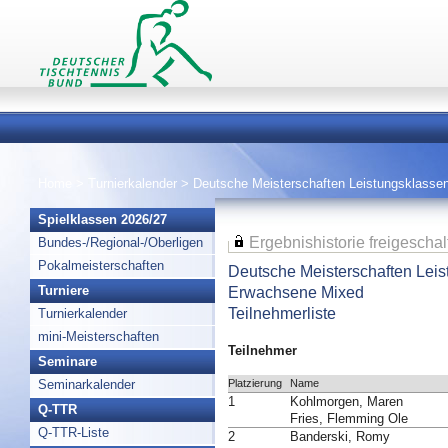
Home
>
Turnierkalender
>
Deutsche Meisterschaften Leistungsklasse
Spielklassen 2026/27
Ergebnishistorie freigeschal
Bundes-/Regional-/Oberligen
Pokalmeisterschaften
Deutsche Meisterschaften Lei
Erwachsene Mixed
Turniere
Teilnehmerliste
Turnierkalender
mini-Meisterschaften
Teilnehmer
Seminare
Platzierung
Name
Seminarkalender
1
Kohlmorgen, Maren
Q-TTR
Fries, Flemming Ole
Q-TTR-Liste
2
Banderski, Romy