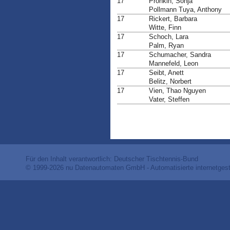
17
Pronkin, Sonja
Pollmann Tuya, Anthony
17
Rickert, Barbara
Witte, Finn
17
Schoch, Lara
Palm, Ryan
17
Schumacher, Sandra
Mannefeld, Leon
17
Seibt, Anett
Belitz, Norbert
17
Vien, Thao Nguyen
Vater, Steffen
Für den Inhalt verantwortlich: Deutscher Tischtennis-Bund
© 1999-2026
nu Datenautomaten GmbH - Automatisierte internetges