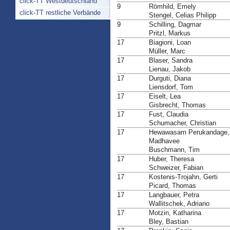
click-TT Westdeutschland
9
Römhild, Emely
click-TT restliche Verbände
Stengel, Celias Philipp
9
Schilling, Dagmar
Pritzl, Markus
17
Biagioni, Loan
Müller, Marc
17
Blaser, Sandra
Lienau, Jakob
17
Durguti, Diana
Liensdorf, Tom
17
Eiselt, Lea
Gisbrecht, Thomas
17
Fust, Claudia
Schumacher, Christian
17
Hewawasam Perukandage,
Madhavee
Buschmann, Tim
17
Huber, Theresa
Schweizer, Fabian
17
Kostenis-Trojahn, Gerti
Picard, Thomas
17
Langbauer, Petra
Wallitschek, Adriano
17
Motzin, Katharina
Bley, Bastian