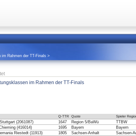
n im Rahmen der TT-Finals
>
tet
stungsklassen im Rahmen der TT-Finals
Q-TTR
Quote
Spieler Regio
tuttgart (2061087)
1647
Region 5/BaWü
TTBW
hieming (416014)
1695
Bayern
Bayern
emania Riestedt (11913)
1805
Sachsen-Anhalt
Sachsen-An