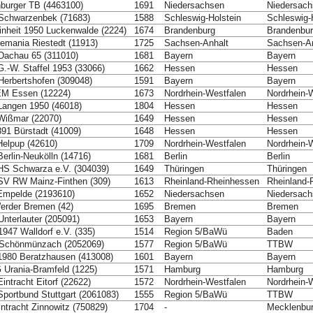
burger TB (4463100)
1691
Niedersachsen
Niedersac
Schwarzenbek (71683)
1588
Schleswig-Holstein
Schleswig-
nheit 1950 Luckenwalde (2224)
1674
Brandenburg
Brandenbu
emania Riestedt (11913)
1725
Sachsen-Anhalt
Sachsen-An
achau 65 (311010)
1681
Bayern
Bayern
.-W. Staffel 1953 (33066)
1662
Hessen
Hessen
erbertshofen (309048)
1591
Bayern
Bayern
M Essen (12224)
1673
Nordrhein-Westfalen
Nordrhein-
angen 1950 (46018)
1804
Hessen
Hessen
Wißmar (22070)
1649
Hessen
Hessen
91 Bürstadt (41009)
1648
Hessen
Hessen
elpup (42610)
1709
Nordrhein-Westfalen
Nordrhein-
erlin-Neukölln (14716)
1681
Berlin
Berlin
S Schwarza e.V. (304039)
1649
Thüringen
Thüringen
V RW Mainz-Finthen (309)
1613
Rheinland-Rheinhessen
Rheinland-
Empelde (2193610)
1652
Niedersachsen
Niedersac
rder Bremen (42)
1695
Bremen
Bremen
nterlauter (205091)
1653
Bayern
Bayern
947 Walldorf e.V. (335)
1514
Region 5/BaWü
Baden
Schönmünzach (2052069)
1577
Region 5/BaWü
TTBW
980 Beratzhausen (413008)
1601
Bayern
Bayern
Urania-Bramfeld (1225)
1571
Hamburg
Hamburg
intracht Eitorf (22622)
1572
Nordrhein-Westfalen
Nordrhein-
portbund Stuttgart (2061083)
1555
Region 5/BaWü
TTBW
ntracht Zinnowitz (750829)
1704
-
Mecklenbu