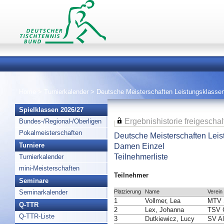
Home
>
Turnierkalender
>
Deutsche Meisterschaften Leistungsklasse
Spielklassen 2026/27
Ergebnishistorie freigeschal
Bundes-/Regional-/Oberligen
Pokalmeisterschaften
Deutsche Meisterschaften Lei
Damen Einzel
Turniere
Teilnehmerliste
Turnierkalender
mini-Meisterschaften
Teilnehmer
Seminare
Platzierung
Name
Verein
Seminarkalender
1
Vollmer, Lea
MTV S
Q-TTR
2
Lex, Johanna
TSV C
Q-TTR-Liste
3
Dutkiewicz, Lucy
SV Al