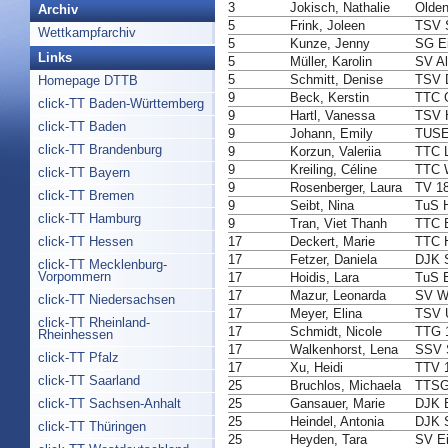
3
Jokisch, Nathalie
Olden
Archiv
5
Frink, Joleen
TSV 
Wettkampfarchiv
5
Kunze, Jenny
SG Ei
Links
5
Müller, Karolin
SV Al
5
Schmitt, Denise
TSV D
Homepage DTTB
9
Beck, Kerstin
TTC G
click-TT Baden-Württemberg
9
Hartl, Vanessa
TSV H
click-TT Baden
9
Johann, Emily
TUSE
click-TT Brandenburg
9
Korzun, Valeriia
TTC L
9
Kreiling, Céline
TTC 
click-TT Bayern
9
Rosenberger, Laura
TV 18
click-TT Bremen
9
Seibt, Nina
TuS H
click-TT Hamburg
9
Tran, Viet Thanh
TTC B
17
Deckert, Marie
TTC H
click-TT Hessen
17
Fetzer, Daniela
DJK S
click-TT Mecklenburg-
Vorpommern
17
Hoidis, Lara
TuS 
17
Mazur, Leonarda
SV We
click-TT Niedersachsen
17
Meyer, Elina
TSV U
click-TT Rheinland-
17
Schmidt, Nicole
TTG 1
Rheinhessen
17
Walkenhorst, Lena
SSV 
click-TT Pfalz
17
Xu, Heidi
TTV 1
click-TT Saarland
25
Bruchlos, Michaela
TTSG 
25
Gansauer, Marie
DJK E
click-TT Sachsen-Anhalt
25
Heindel, Antonia
DJK S
click-TT Thüringen
25
Heyden, Tara
SV Ei