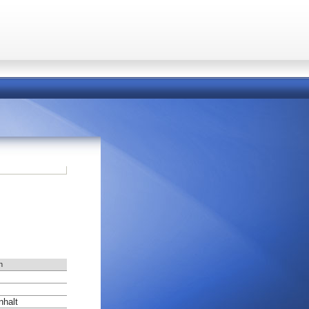
n
halt