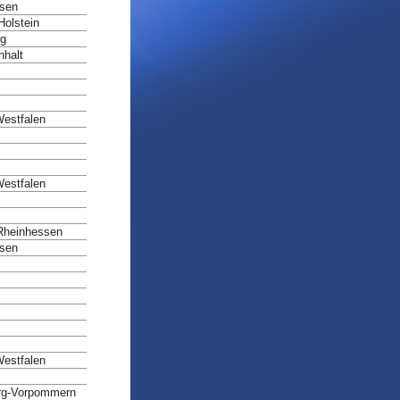
hsen
Holstein
rg
halt
Westfalen
Westfalen
Rheinhessen
hsen
Westfalen
rg-Vorpommern