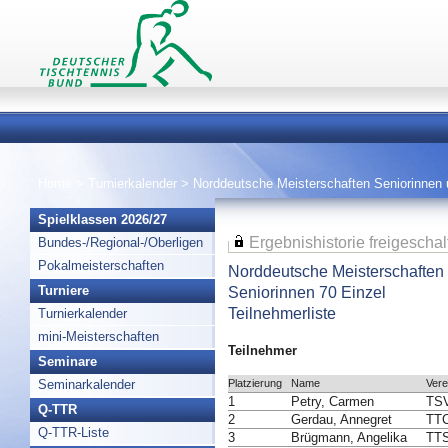
Home
>
Turnierkalender
>
Norddeutsche Meisterschaften Seniorinnen
Spielklassen 2026/27
Ergebnishistorie freigeschal
Bundes-/Regional-/Oberligen
Pokalmeisterschaften
Norddeutsche Meisterschaften
Seniorinnen 70 Einzel
Turniere
Teilnehmerliste
Turnierkalender
mini-Meisterschaften
Teilnehmer
Seminare
Platzierung
Name
Vere
Seminarkalender
1
Petry, Carmen
TSV
Q-TTR
2
Gerdau, Annegret
TTC
Q-TTR-Liste
3
Brügmann, Angelika
TTS