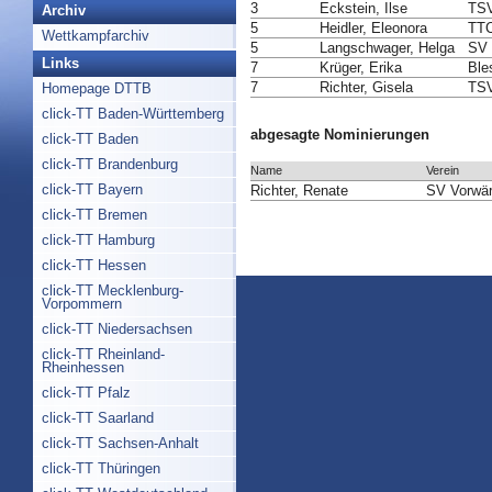
3
Eckstein, Ilse
TSV
Archiv
5
Heidler, Eleonora
TTC
Wettkampfarchiv
5
Langschwager, Helga
SV 
Links
7
Krüger, Erika
Ble
7
Richter, Gisela
TSV
Homepage DTTB
click-TT Baden-Württemberg
abgesagte Nominierungen
click-TT Baden
click-TT Brandenburg
Name
Verein
click-TT Bayern
Richter, Renate
SV Vorwärt
click-TT Bremen
click-TT Hamburg
click-TT Hessen
click-TT Mecklenburg-
Vorpommern
click-TT Niedersachsen
click-TT Rheinland-
Rheinhessen
click-TT Pfalz
click-TT Saarland
click-TT Sachsen-Anhalt
click-TT Thüringen