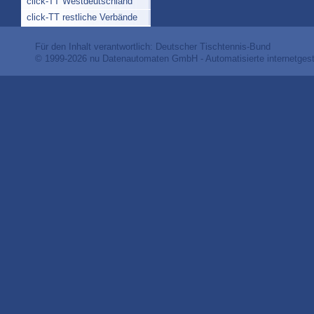
click-TT Westdeutschland
click-TT restliche Verbände
Für den Inhalt verantwortlich: Deutscher Tischtennis-Bund
© 1999-2026
nu Datenautomaten GmbH - Automatisierte internetges