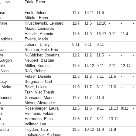
, Lion
Frick, Peter
ise
Frink, Joleen
11:7
13:11
11:6
-
-
-
no
Mücke, Enno
halie
Kruschewski, Lennard
11:7
11:5
12:10
-
-
-
Mazur, Leonarda
a
Heindel, Antonia
11:5
11:9
15:17
9:11
11:4
-
atthias
Everle, Mario
Johann, Emily
9:11
9:11
9:11
-
-
-
uan
Schlüter, Felix Eric
ine
Nußbicker, Josefina
11:2
11:2
11:5
-
-
-
-Sargon
Neubert, Bastian
ole
Müller, Karolin
11:8
14:12
9:11
2:11
12:14
-
 Nico
Roß, Robert
Fetzer, Daniela
11:8
11:2
7:11
11:6
-
-
Lucy
Bergmann, Carl
, Meira
Böldt, Lukas
11:9
11:7
6:11
11:6
-
-
Tran, Viet Thanh
ohannes
Gansauer, Marie
11:7
11:7
11:8
-
-
-
y
Meyer, Alexander
am
Rosenberger, Laura
11:5
11:6
9:11
11:13
9:11
-
n
Reimann, Fabian
n
Hartmann, Elias
11:5
11:7
5:11
13:11
-
-
lja
Vollmer, Lea
andra
Heyden, Tara
11:6
10:12
11:9
11:9
-
-
Lachaiczak, Andreas