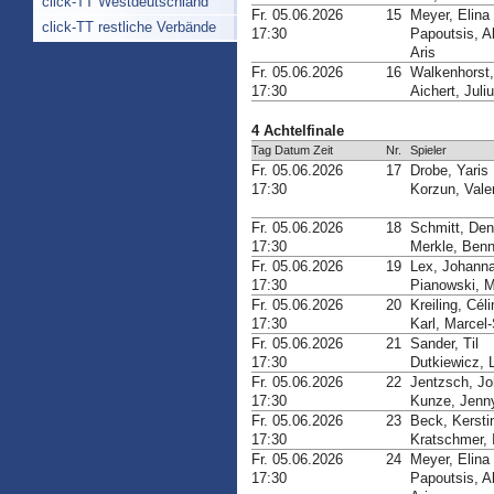
click-TT Westdeutschland
Fr. 05.06.2026
15
Meyer, Elina
click-TT restliche Verbände
17:30
Papoutsis, A
Aris
Fr. 05.06.2026
16
Walkenhorst
17:30
Aichert, Juli
4 Achtelfinale
Tag Datum Zeit
Nr.
Spieler
Fr. 05.06.2026
17
Drobe, Yaris
17:30
Korzun, Valer
Fr. 05.06.2026
18
Schmitt, Den
17:30
Merkle, Ben
Fr. 05.06.2026
19
Lex, Johann
17:30
Pianowski, M
Fr. 05.06.2026
20
Kreiling, Cél
17:30
Karl, Marcel
Fr. 05.06.2026
21
Sander, Til
17:30
Dutkiewicz, 
Fr. 05.06.2026
22
Jentzsch, J
17:30
Kunze, Jenn
Fr. 05.06.2026
23
Beck, Kersti
17:30
Kratschmer, I
Fr. 05.06.2026
24
Meyer, Elina
17:30
Papoutsis, A