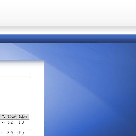
7.
Sätze
Spiele
-
3:2
1:0
-
3:0
1:0