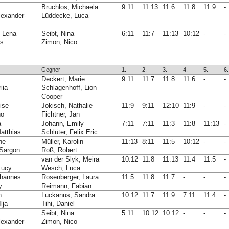
Bruchlos, Michaela
9:11
11:13
11:6
11:8
11:9
-
lexander-
Lüddecke, Luca
, Lena
Seibt, Nina
6:11
11:7
11:13
10:12
-
-
us
Zimon, Nico
Gegner
1.
2.
3.
4.
5.
6.
Deckert, Marie
9:11
11:7
11:8
11:6
-
-
iia
Schlagenhoff, Lion
Cooper
ise
Jokisch, Nathalie
11:9
9:11
12:10
11:9
-
-
no
Fichtner, Jan
a
Johann, Emily
7:11
7:11
11:3
11:8
11:13
-
atthias
Schlüter, Felix Eric
ine
Müller, Karolin
11:13
8:11
11:5
10:12
-
-
-Sargon
Roß, Robert
van der Slyk, Meira
10:12
11:8
11:13
11:4
11:5
-
Lucy
Wesch, Luca
ohannes
Rosenberger, Laura
11:5
11:8
11:7
-
-
-
y
Reimann, Fabian
n
Luckanus, Sandra
10:12
11:7
11:9
7:11
11:4
-
lja
Tihi, Daniel
Seibt, Nina
5:11
10:12
10:12
-
-
-
lexander-
Zimon, Nico