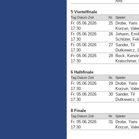
Aris
5 Viertelfinale
Tag Datum Zeit
Nr.
Spieler
Fr. 05.06.2026
25
Drobe, Yaris
17:30
Korzun, Valer
Fr. 05.06.2026
26
Johann, Emi
17:30
Schlüter, Fel
Fr. 05.06.2026
27
Sander, Til
17:30
Dutkiewicz, 
Fr. 05.06.2026
28
Beck, Kersti
17:30
Kratschmer, I
6 Halbfinale
Tag Datum Zeit
Nr.
Spieler
Fr. 05.06.2026
29
Drobe, Yaris
17:30
Korzun, Valer
Fr. 05.06.2026
30
Sander, Til
17:30
Dutkiewicz, 
8 Finale
Tag Datum Zeit
Nr.
Spieler
Fr. 05.06.2026
31
Drobe, Yaris
17:30
Korzun, Valer