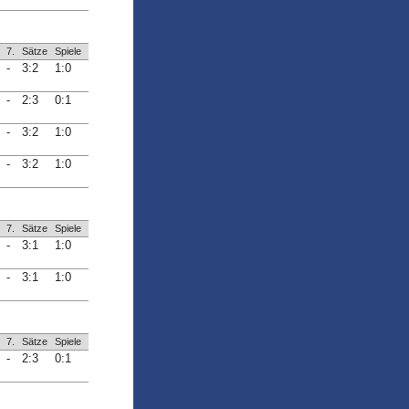
7.
Sätze
Spiele
-
3:2
1:0
-
2:3
0:1
-
3:2
1:0
-
3:2
1:0
7.
Sätze
Spiele
-
3:1
1:0
-
3:1
1:0
7.
Sätze
Spiele
-
2:3
0:1