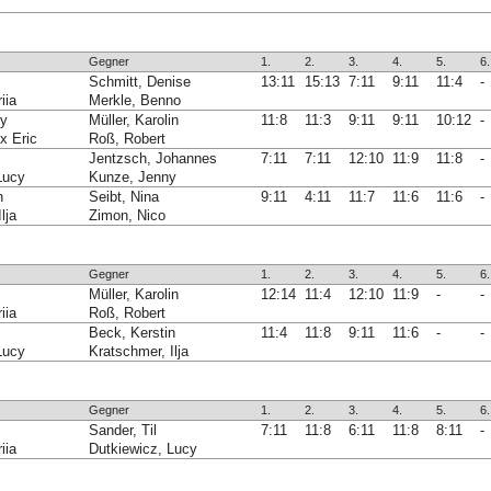
Gegner
1.
2.
3.
4.
5.
6.
Schmitt, Denise
13:11
15:13
7:11
9:11
11:4
-
iia
Merkle, Benno
ly
Müller, Karolin
11:8
11:3
9:11
9:11
10:12
-
ix Eric
Roß, Robert
Jentzsch, Johannes
7:11
7:11
12:10
11:9
11:8
-
Lucy
Kunze, Jenny
n
Seibt, Nina
9:11
4:11
11:7
11:6
11:6
-
lja
Zimon, Nico
Gegner
1.
2.
3.
4.
5.
6.
Müller, Karolin
12:14
11:4
12:10
11:9
-
-
iia
Roß, Robert
Beck, Kerstin
11:4
11:8
9:11
11:6
-
-
Lucy
Kratschmer, Ilja
Gegner
1.
2.
3.
4.
5.
6.
Sander, Til
7:11
11:8
6:11
11:8
8:11
-
iia
Dutkiewicz, Lucy