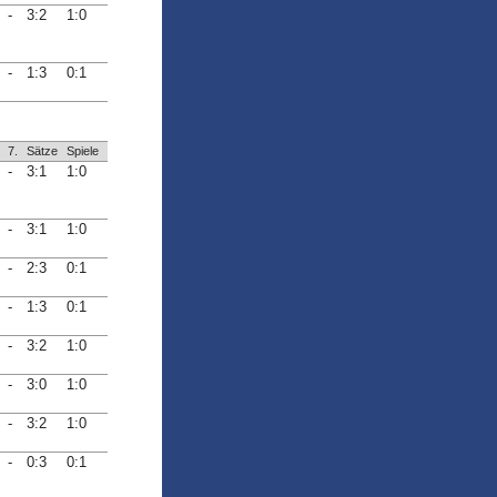
-
3:2
1:0
-
1:3
0:1
7.
Sätze
Spiele
-
3:1
1:0
-
3:1
1:0
-
2:3
0:1
-
1:3
0:1
-
3:2
1:0
-
3:0
1:0
-
3:2
1:0
-
0:3
0:1