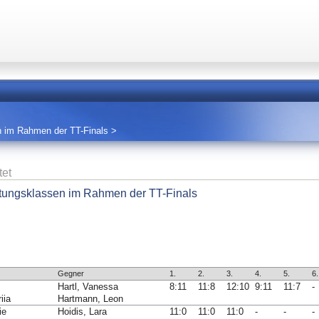
n im Rahmen der TT-Finals
>
tet
stungsklassen im Rahmen der TT-Finals
Gegner
1.
2.
3.
4.
5.
6.
Hartl, Vanessa
8:11
11:8
12:10
9:11
11:7
-
iia
Hartmann, Leon
ie
Hoidis, Lara
11:0
11:0
11:0
-
-
-