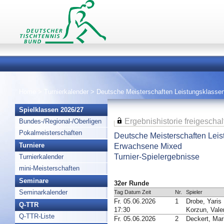
Home
>
Turnierkalender
>
Deutsche Meisterschaften Leistungsklasse
Spielklassen 2026/27
Ergebnishistorie freigeschal
Bundes-/Regional-/Oberligen
Pokalmeisterschaften
Deutsche Meisterschaften Lei
Erwachsene Mixed
Turniere
Turnier-Spielergebnisse
Turnierkalender
mini-Meisterschaften
Seminare
32er Runde
Seminarkalender
Tag Datum Zeit
Nr.
Spieler
Fr. 05.06.2026
1
Drobe, Yaris
Q-TTR
17:30
Korzun, Valer
Q-TTR-Liste
Fr. 05.06.2026
2
Deckert, Mar