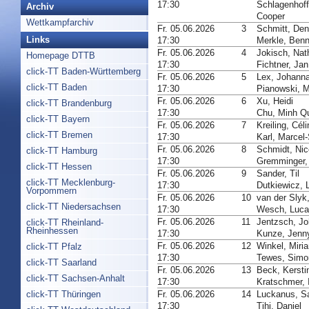
17:30
Schlagenhoff
Archiv
Cooper
Wettkampfarchiv
Fr. 05.06.2026
3
Schmitt, Den
Links
17:30
Merkle, Ben
Fr. 05.06.2026
4
Jokisch, Nat
Homepage DTTB
17:30
Fichtner, Jan
click-TT Baden-Württemberg
Fr. 05.06.2026
5
Lex, Johann
click-TT Baden
17:30
Pianowski, M
Fr. 05.06.2026
6
Xu, Heidi
click-TT Brandenburg
17:30
Chu, Minh Q
click-TT Bayern
Fr. 05.06.2026
7
Kreiling, Cél
click-TT Bremen
17:30
Karl, Marcel
Fr. 05.06.2026
8
Schmidt, Nic
click-TT Hamburg
17:30
Gremminger,
click-TT Hessen
Fr. 05.06.2026
9
Sander, Til
click-TT Mecklenburg-
17:30
Dutkiewicz, 
Vorpommern
Fr. 05.06.2026
10
van der Slyk
click-TT Niedersachsen
17:30
Wesch, Luca
Fr. 05.06.2026
11
Jentzsch, J
click-TT Rheinland-
Rheinhessen
17:30
Kunze, Jenn
Fr. 05.06.2026
12
Winkel, Miri
click-TT Pfalz
17:30
Tewes, Simo
click-TT Saarland
Fr. 05.06.2026
13
Beck, Kersti
click-TT Sachsen-Anhalt
17:30
Kratschmer, I
Fr. 05.06.2026
14
Luckanus, S
click-TT Thüringen
17:30
Tihi, Daniel