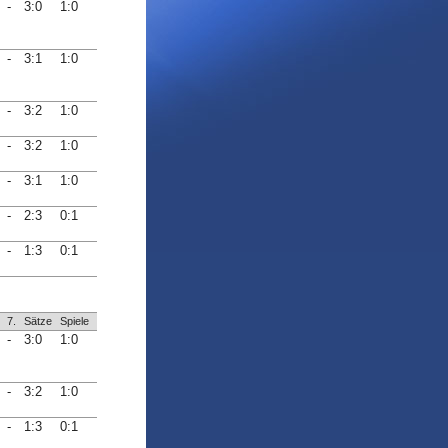
-
3:0
1:0
-
3:1
1:0
-
3:2
1:0
-
3:2
1:0
-
3:1
1:0
-
2:3
0:1
-
1:3
0:1
7.
Sätze
Spiele
-
3:0
1:0
-
3:2
1:0
-
1:3
0:1