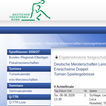
Home
>
Turnierkalender
>
Deutsche Meisterschaften Leistungsklasse
Spielklassen 2026/27
Ergebnishistorie freigeschal
Bundes-/Regional-/Oberligen
Pokalmeisterschaften
Deutsche Meisterschaften Lei
Erwachsene Doppel
Turniere
Turnier-Spielergebnisse
Turnierkalender
mini-Meisterschaften
Seminare
4 Achtelfinale
Seminarkalender
Tag Datum Zeit
Nr.
Spieler
Sa. 06.06.2026
1
Schlage, Le
Q-TTR
13:30
Luca
Q-TTR-Liste
Honefeld, T