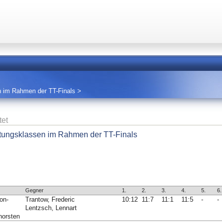
n im Rahmen der TT-Finals
>
tet
stungsklassen im Rahmen der TT-Finals
Gegner
1.
2.
3.
4.
5.
6.
on-
Trantow, Frederic
10:12
11:7
11:1
11:5
-
-
Lentzsch, Lennart
horsten