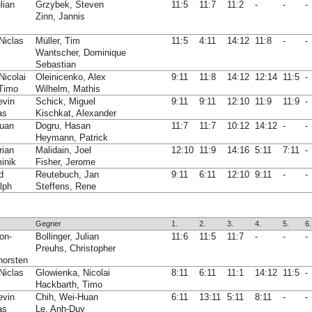
lian
Grzybek, Steven
11:5
11:7
11:2
-
-
-
Zinn, Jannis
Niclas
Müller, Tim
11:5
4:11
14:12
11:8
-
-
Wantscher, Dominique
Sebastian
Nicolai
Oleinicenko, Alex
9:11
11:8
14:12
12:14
11:5
-
 Timo
Wilhelm, Mathis
evin
Schick, Miguel
9:11
9:11
12:10
11:9
11:9
-
as
Kischkat, Alexander
Huan
Dogru, Hasan
11:7
11:7
10:12
14:12
-
-
y
Heymann, Patrick
rian
Malidain, Joel
12:10
11:9
14:16
5:11
7:11
-
inik
Fisher, Jerome
d
Reutebuch, Jan
9:11
6:11
12:10
9:11
-
-
lph
Steffens, Rene
Gegner
1.
2.
3.
4.
5.
6.
on-
Bollinger, Julian
11:6
11:5
11:7
-
-
-
Preuhs, Christopher
horsten
Niclas
Glowienka, Nicolai
8:11
6:11
11:1
14:12
11:5
-
Hackbarth, Timo
evin
Chih, Wei-Huan
6:11
13:11
5:11
8:11
-
-
as
Le, Anh-Duy