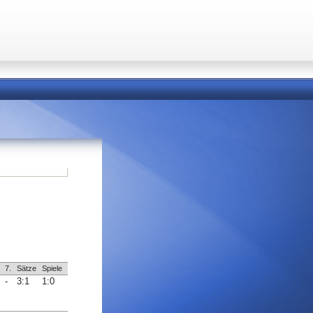
7.
Sätze
Spiele
-
3:1
1:0