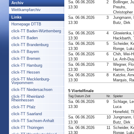
Sa. 06.06.2026
2
Bollinger, Ju
Archiv
13:30
Preuhs,
Wettkampfarchiv
Christopher
Links
Sa. 06.06.2026
3
Jungmann, 
13:30
Butz, Dirk
Homepage DTTB
click-TT Baden-Württemberg
Sa. 06.06.2026
4
Glowienka, 
click-TT Baden
13:30
Hackbarth,
Sa. 06.06.2026
5
Scheider, K
click-TT Brandenburg
13:30
Ronge, Luk
click-TT Bayern
Sa. 06.06.2026
6
Chih, Wei-
click-TT Bremen
13:30
Le, Anh-Du
Sa. 06.06.2026
7
Wegner, Flo
click-TT Hamburg
13:30
Hamm, Dom
click-TT Hessen
Sa. 06.06.2026
8
Katzke, Arn
click-TT Mecklenburg-
13:30
Marquis, Ra
Vorpommern
click-TT Niedersachsen
5 Viertelfinale
Tag Datum Zeit
Nr.
Spieler
click-TT Rheinland-
Rheinhessen
Sa. 06.06.2026
9
Schlage, Le
13:30
Luca
click-TT Pfalz
Honefeld, T
click-TT Saarland
Sa. 06.06.2026
10
Jungmann, 
click-TT Sachsen-Anhalt
13:30
Butz, Dirk
Sa. 06.06.2026
11
Scheider, K
click-TT Thüringen
13:30
Ronge, Luk