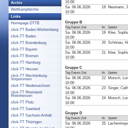
10:00
Archiv
Sa. 06.06.2026
18
Neumann, J
Wettkampfarchiv
10:00
Links
Gruppe B
Homepage DTTB
Tag Datum Zeit
Nr.
Spieler
click-TT Baden-Württemberg
Sa. 06.06.2026
19
Klee, Sophi
click-TT Baden
10:00
Sa. 06.06.2026
20
Schönau, H
click-TT Brandenburg
10:00
click-TT Bayern
Sa. 06.06.2026
21
Klee, Sophi
click-TT Bremen
10:00
click-TT Hamburg
Gruppe C
click-TT Hessen
Tag Datum Zeit
Nr.
Spieler
click-TT Mecklenburg-
Sa. 06.06.2026
22
Morsch, Lo
Vorpommern
10:00
click-TT Niedersachsen
Sa. 06.06.2026
23
Singer, Cath
click-TT Rheinland-
10:00
Rheinhessen
Sa. 06.06.2026
24
Morsch, Lo
click-TT Pfalz
10:00
click-TT Saarland
Gruppe D
click-TT Sachsen-Anhalt
Tag Datum Zeit
Nr.
Spieler
click-TT Thüringen
Sa. 06.06.2026
25
Lachenmaye