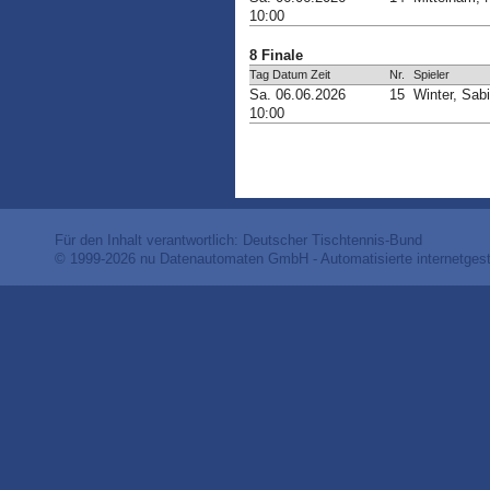
10:00
8 Finale
Tag Datum Zeit
Nr.
Spieler
Sa. 06.06.2026
15
Winter, Sab
10:00
Für den Inhalt verantwortlich: Deutscher Tischtennis-Bund
© 1999-2026
nu Datenautomaten GmbH - Automatisierte internetges