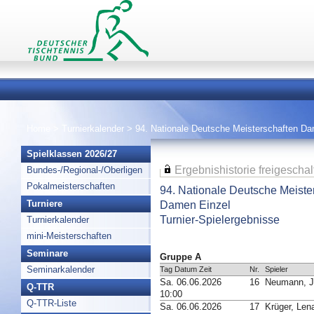
Home
>
Turnierkalender
>
94. Nationale Deutsche Meisterschaften D
Spielklassen 2026/27
Ergebnishistorie freigeschal
Bundes-/Regional-/Oberligen
Pokalmeisterschaften
94. Nationale Deutsche Meist
Damen Einzel
Turniere
Turnier-Spielergebnisse
Turnierkalender
mini-Meisterschaften
Seminare
Gruppe A
Seminarkalender
Tag Datum Zeit
Nr.
Spieler
Sa. 06.06.2026
16
Neumann, J
Q-TTR
10:00
Q-TTR-Liste
Sa. 06.06.2026
17
Krüger, Len