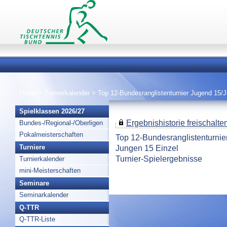
Home
>
Turnierkalender
>
Top 12-Bundesranglistenturnier Jugend 15/
Spielklassen 2026/27
Ergebnishistorie freischalten 
Bundes-/Regional-/Oberligen
Pokalmeisterschaften
Top 12-Bundesranglistenturni
Jungen 15 Einzel
Turniere
Turnier-Spielergebnisse
Turnierkalender
mini-Meisterschaften
Seminare
Seminarkalender
Q-TTR
Q-TTR-Liste