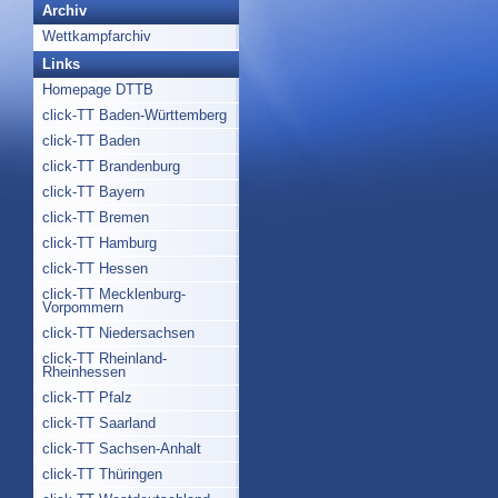
Archiv
Wettkampfarchiv
Links
Homepage DTTB
click-TT Baden-Württemberg
click-TT Baden
click-TT Brandenburg
click-TT Bayern
click-TT Bremen
click-TT Hamburg
click-TT Hessen
click-TT Mecklenburg-
Vorpommern
click-TT Niedersachsen
click-TT Rheinland-
Rheinhessen
click-TT Pfalz
click-TT Saarland
click-TT Sachsen-Anhalt
click-TT Thüringen