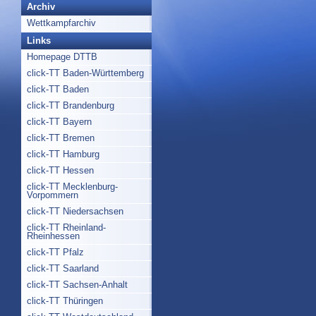
Archiv
Wettkampfarchiv
Links
Homepage DTTB
click-TT Baden-Württemberg
click-TT Baden
click-TT Brandenburg
click-TT Bayern
click-TT Bremen
click-TT Hamburg
click-TT Hessen
click-TT Mecklenburg-
Vorpommern
click-TT Niedersachsen
click-TT Rheinland-
Rheinhessen
click-TT Pfalz
click-TT Saarland
click-TT Sachsen-Anhalt
click-TT Thüringen