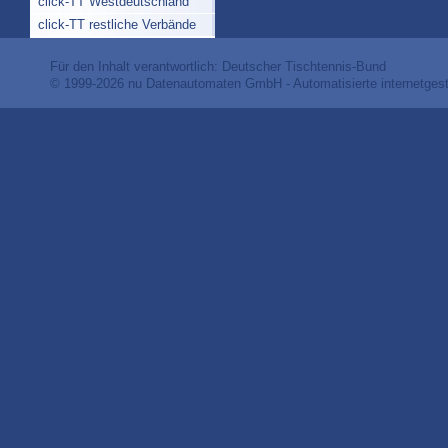
click-TT Westdeutschland
click-TT restliche Verbände
Für den Inhalt verantwortlich: Deutscher Tischtennis-Bund
© 1999-2026
nu Datenautomaten GmbH - Automatisierte internetges