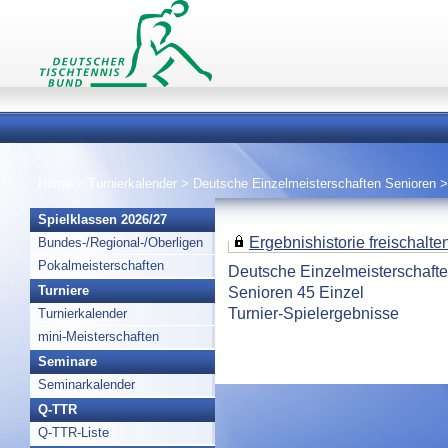
Home
>
Turnierkalender
>
Deutsche Einzelmeisterschaften Senioren
>
Spielklassen 2026/27
Ergebnishistorie freischalten 
Bundes-/Regional-/Oberligen
Pokalmeisterschaften
Deutsche Einzelmeisterschaft
Senioren 45 Einzel
Turniere
Turnier-Spielergebnisse
Turnierkalender
mini-Meisterschaften
Seminare
Seminarkalender
Q-TTR
Q-TTR-Liste