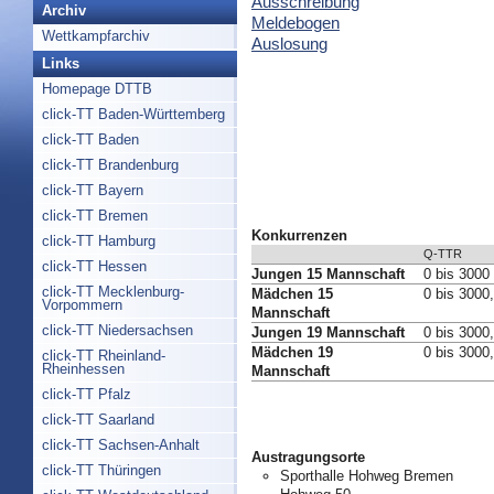
Ausschreibung
Archiv
Meldebogen
Wettkampfarchiv
Auslosung
Links
Homepage DTTB
click-TT Baden-Württemberg
click-TT Baden
click-TT Brandenburg
click-TT Bayern
click-TT Bremen
Konkurrenzen
click-TT Hamburg
Q-TTR
click-TT Hessen
Jungen 15 Mannschaft
0 bis 3000
click-TT Mecklenburg-
Mädchen 15
0 bis 3000
Vorpommern
Mannschaft
click-TT Niedersachsen
Jungen 19 Mannschaft
0 bis 3000
Mädchen 19
0 bis 3000
click-TT Rheinland-
Rheinhessen
Mannschaft
click-TT Pfalz
click-TT Saarland
click-TT Sachsen-Anhalt
Austragungsorte
click-TT Thüringen
Sporthalle Hohweg Bremen