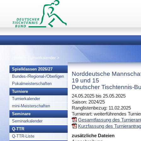
Home
>
Turnierkalender
>
Spielklassen 2026/27
Norddeutsche Mannschaf
Bundes-/Regional-/Oberligen
19 und 15
Pokalmeisterschaften
Deutscher Tischtennis-Bu
Turniere
24.05.2025 bis 25.05.2025
Turnierkalender
Saison: 2024/25
mini-Meisterschaften
Ranglistenbezug: 11.02.2025
Turnierart: weiterführendes Turnie
Seminare
Gesamtfassung des Turnierant
Seminarkalender
Kurzfassung des Turnierantrag
Q-TTR
zusätzliche Dateien
Q-TTR-Liste