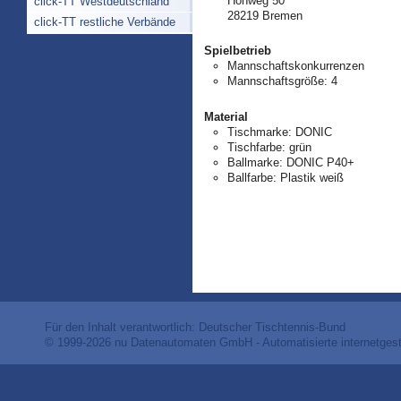
Hohweg 50
click-TT Westdeutschland
28219 Bremen
click-TT restliche Verbände
Spielbetrieb
Mannschaftskonkurrenzen
Mannschaftsgröße: 4
Material
Tischmarke:
DONIC
Tischfarbe:
grün
Ballmarke:
DONIC P40+
Ballfarbe:
Plastik weiß
Für den Inhalt verantwortlich: Deutscher Tischtennis-Bund
© 1999-2026
nu Datenautomaten GmbH - Automatisierte internetges