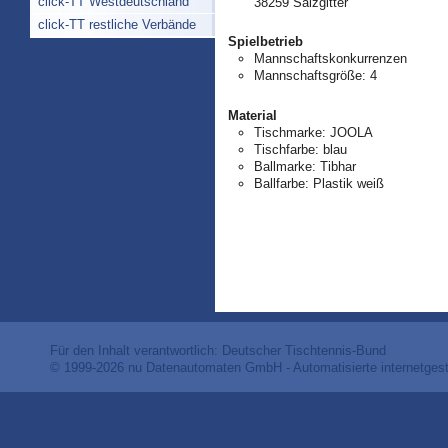
click-TT Westdeutschland
38259 Salzgitter
click-TT restliche Verbände
Spielbetrieb
Mannschaftskonkurrenzen
Mannschaftsgröße: 4
Material
Tischmarke:
JOOLA
Tischfarbe:
blau
Ballmarke:
Tibhar
Ballfarbe:
Plastik weiß
Für den Inhalt verantwortlich: Deutscher Tischtennis-Bund
© 1999-2026
nu Datenautomaten GmbH - Automatisierte internetges