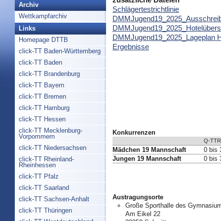
Archiv
Schlägertestrichtlinie
Wettkampfarchiv
DMMJugend19_2025_Ausschrei
DMMJugend19_2025_Hotelübersi
Links
DMMJugend19_2025_Lageplan Ha
Homepage DTTB
Ergebnisse
click-TT Baden-Württemberg
click-TT Baden
click-TT Brandenburg
click-TT Bayern
click-TT Bremen
click-TT Hamburg
click-TT Hessen
click-TT Mecklenburg-
Konkurrenzen
Vorpommern
Q-TTR
click-TT Niedersachsen
Mädchen 19 Mannschaft
0 bis
Jungen 19 Mannschaft
0 bis
click-TT Rheinland-
Rheinhessen
click-TT Pfalz
click-TT Saarland
Austragungsorte
click-TT Sachsen-Anhalt
Große Sporthalle des Gymnasium
click-TT Thüringen
Am Eikel 22