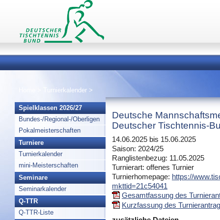
Home
>
Turnierkalender
>
Spielklassen 2026/27
Deutsche Mannschaftsme
Bundes-/Regional-/Oberligen
Deutscher Tischtennis-Bu
Pokalmeisterschaften
14.06.2025 bis 15.06.2025
Turniere
Saison: 2024/25
Turnierkalender
Ranglistenbezug: 11.05.2025
mini-Meisterschaften
Turnierart: offenes Turnier
Turnierhomepage:
https://www.tis
Seminare
mkttid=21c54041
Seminarkalender
Gesamtfassung des Turnierant
Q-TTR
Kurzfassung des Turnierantrag
Q-TTR-Liste
zusätzliche Dateien